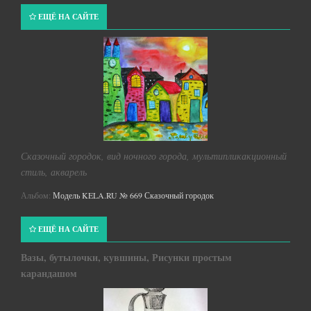
ЕЩЁ НА САЙТЕ
Сказочный городок, вид ночного города, мультипликакционный
стиль, акварель
Альбом:
Модель KELA.RU № 669 Сказочный городок
ЕЩЁ НА САЙТЕ
Вазы, бутылочки, кувшины, Рисунки простым
карандашом