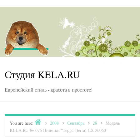
Skip to content
Студия KELA.RU
Европейский стиль - красота в простоте!
Home
You are here:
>
2008
>
Сентябрь
>
28
>
Модель
KELA.RU № 076 Пинетки “Терра”(terra) СХ №060