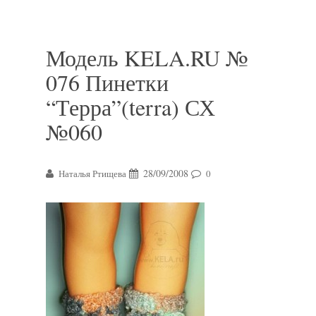
Модель KELA.RU №
076 Пинетки
“Терра”(terra) СХ
№060
28/09/2008
Наталья Ртищева
0