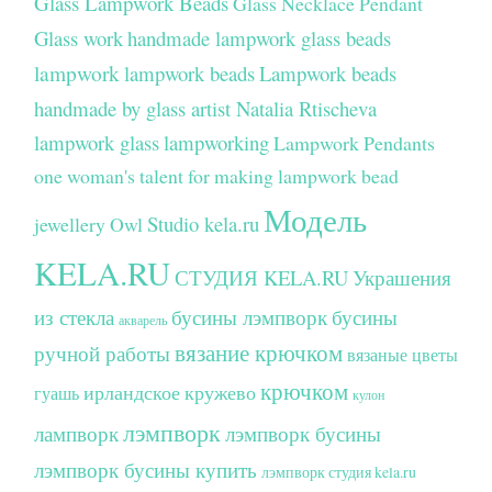
Glass Lampwork Beads
Glass Necklace Pendant
Glass work
handmade lampwork glass beads
lampwork
lampwork beads
Lampwork beads
handmade by glass artist Natalia Rtischeva
lampwork glass
lampworking
Lampwork Pendants
one woman's talent for making lampwork bead
Модель
Studio kela.ru
jewellery
Owl
KELA.RU
СТУДИЯ KELA.RU
Украшения
из стекла
бусины лэмпворк
бусины
акварель
вязание крючком
ручной работы
вязаные цветы
крючком
ирландское кружево
гуашь
кулон
лэмпворк
лампворк
лэмпворк бусины
лэмпворк бусины купить
лэмпворк студия kela.ru