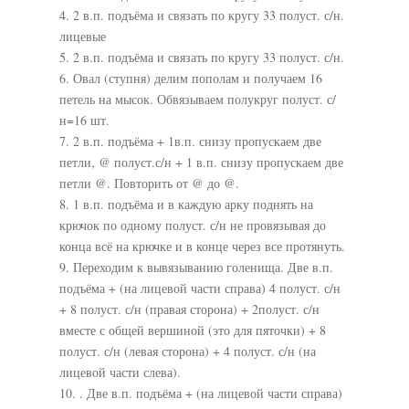
4. 2 в.п. подъёма и связать по кругу 33 полуст. с/н.
лицевые
5. 2 в.п. подъёма и связать по кругу 33 полуст. с/н.
6. Овал (ступня) делим пополам и получаем 16
петель на мысок. Обвязываем полукруг полуст. с/
н=16 шт.
7. 2 в.п. подъёма + 1в.п. снизу пропускаем две
петли, @ полуст.с/н + 1 в.п. снизу пропускаем две
петли @. Повторить от @ до @.
8. 1 в.п. подъёма и в каждую арку поднять на
крючок по одному полуст. с/н не провязывая до
конца всё на крючке и в конце через все протянуть.
9. Переходим к вывязыванию голенища. Две в.п.
подъёма + (на лицевой части справа) 4 полуст. с/н
+ 8 полуст. с/н (правая сторона) + 2полуст. с/н
вместе с общей вершиной (это для пяточки) + 8
полуст. с/н (левая сторона) + 4 полуст. с/н (на
лицевой части слева).
10. . Две в.п. подъёма + (на лицевой части справа)