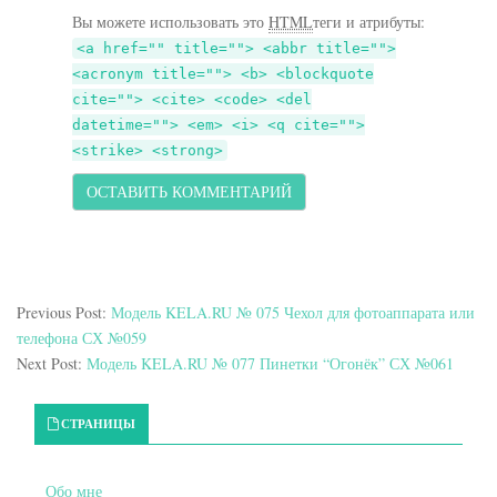
Вы можете использовать это
HTML
теги и атрибуты:
<a href="" title=""> <abbr title="">
<acronym title=""> <b> <blockquote
cite=""> <cite> <code> <del
datetime=""> <em> <i> <q cite="">
<strike> <strong>
Previous Post:
Модель KELA.RU № 075 Чехол для фотоаппарата или
телефона СХ №059
Next Post:
Модель KELA.RU № 077 Пинетки “Огонёк” СХ №061
Primary Sidebar
СТРАНИЦЫ
Обо мне