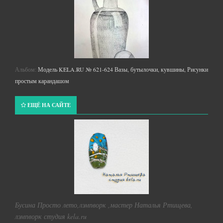
Альбом:
Модель KELA.RU № 621-624 Вазы, бутылочки, кувшины, Рисунки
простым карандашом
ЕЩЁ НА САЙТЕ
Бусина Просто лето,лэмпворк ,мастер Наталья Ртищева,
лэмпворк студия kela.ru