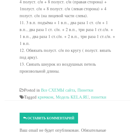
4 полуст. с/н + 8 полуст. с/н (правая сторона) +
1полуст. с/н + 8 полуст. с/н (левая сторона) + 4
полуст. с/н (на лицевой части слева).
11. 3 в.п. подъёма + 1 в.п., два раза 1 ст. с/н + 1
в.п., два раза 1 ст. с/н. + 2 в.п., три раза 1 ст.с/н. +
1 в.п., два раза 1 ст.с/н. + 2 в.п., три раза 1 ст.с/н. +
1 в.п.
12. Обвязать полуст. с/н по кругу ( полуст. вязать
под арку).
13. Связать шнурок из воздушных петель
произвольной длины.
Posted in
Все СХЕМЫ сайта
,
Пинетки
Tagged
крючком
,
Модель KELA.RU
,
пинетки
ОСТАВИТЬ КОММЕНТАРИЙ
Ваш email не будет опубликован. Обязательные