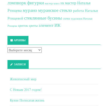
лэмпворк фигурки
мастер Наталья
мастер-класс ИК
мурано
муранское стекло
Ртищева
работа Натальи
стеклянные бусины
Ртищевой
схема
художник Наталья
элемент ИК
цветок
цветы
Ртищева
АРХИВЫ
ЗАПИСИ
Живописный мир
С Новым 2017 годом!
Кулон Полосатая жизнь