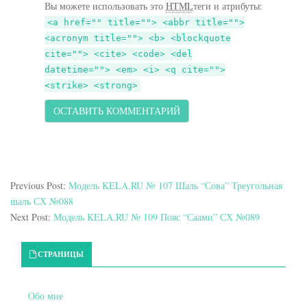
Вы можете использовать это
HTML
теги и атрибуты:
<a href="" title=""> <abbr title="">
<acronym title=""> <b> <blockquote
cite=""> <cite> <code> <del
datetime=""> <em> <i> <q cite="">
<strike> <strong>
Previous Post:
Модель KELA.RU № 107 Шаль “Сова” Треугольная
шаль СХ №088
Next Post:
Модель KELA.RU № 109 Пояс “Саами” СХ №089
Primary Sidebar
СТРАНИЦЫ
Обо мне