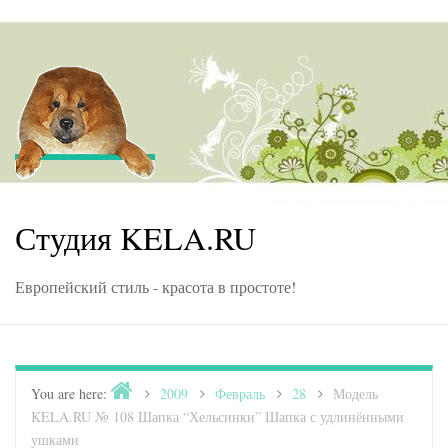
Skip to content
Студия KELA.RU
Европейский стиль - красота в простоте!
Home
You are here:
>
2009
>
Февраль
>
28
>
Модель
KELA.RU № 108 Шапка “Хельсинки” Шапка с удлинёнными
ушками