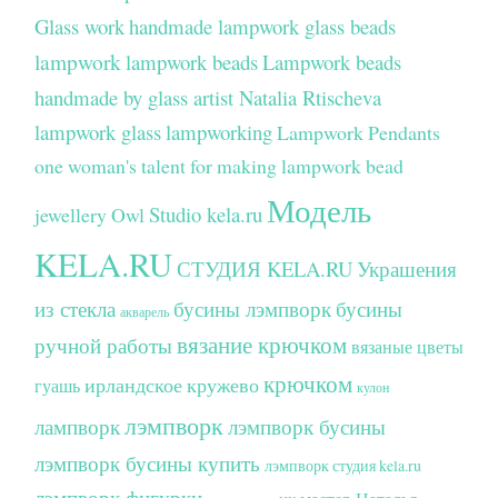
Glass work
handmade lampwork glass beads
lampwork
lampwork beads
Lampwork beads
handmade by glass artist Natalia Rtischeva
lampwork glass
lampworking
Lampwork Pendants
one woman's talent for making lampwork bead
Модель
Studio kela.ru
jewellery
Owl
KELA.RU
СТУДИЯ KELA.RU
Украшения
из стекла
бусины лэмпворк
бусины
акварель
вязание крючком
ручной работы
вязаные цветы
крючком
ирландское кружево
гуашь
кулон
лэмпворк
лампворк
лэмпворк бусины
лэмпворк бусины купить
лэмпворк студия kela.ru
лэмпворк фигурки