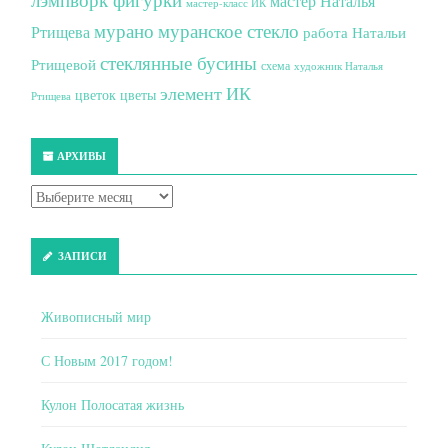
мастер Наталья
мастер-класс ИК
мурано
муранское стекло
Ртищева
работа Натальи
стеклянные бусины
Ртищевой
схема
художник Наталья
элемент ИК
цветок
цветы
Ртищева
АРХИВЫ
ЗАПИСИ
Живописный мир
С Новым 2017 годом!
Кулон Полосатая жизнь