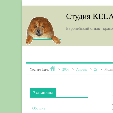
Skip to content
Студия KEL
Европейский стиль - красо
Home
You are here:
>
2009
>
Апрель
>
28
>
Моде
Primary Sidebar
СТРАНИЦЫ
Обо мне