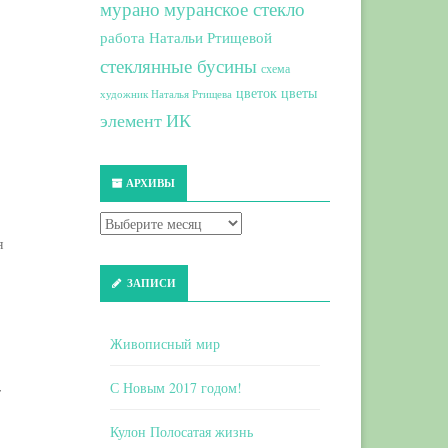
мурано
муранское стекло
работа Натальи Ртищевой
стеклянные бусины
схема
цветок
цветы
художник Наталья Ртищева
элемент ИК
АРХИВЫ
я
ЗАПИСИ
Живописный мир
С Новым 2017 годом!
т
Кулон Полосатая жизнь