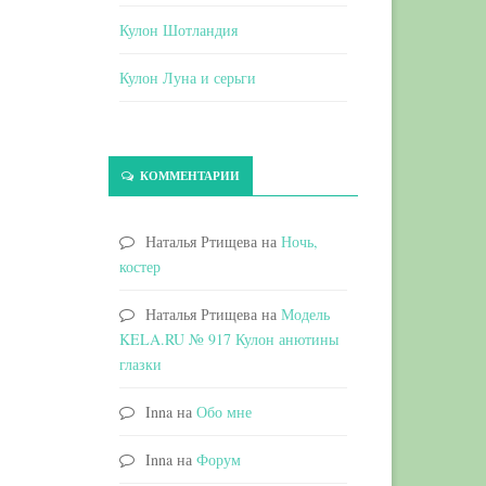
Кулон Шотландия
Кулон Луна и серьги
КОММЕНТАРИИ
Наталья Ртищева
на
Ночь,
костер
Наталья Ртищева
на
Модель
KELA.RU № 917 Кулон анютины
глазки
Inna
на
Обо мне
Inna
на
Форум