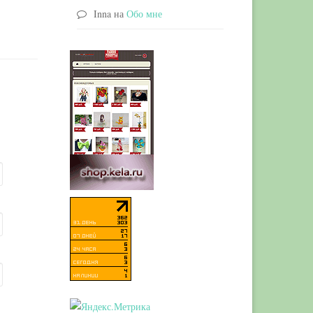
Inna
на
Обо мне