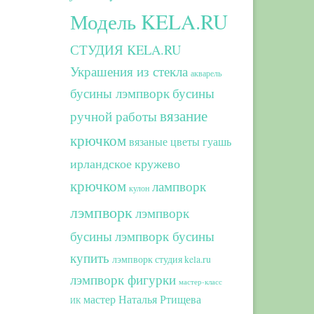
Модель KELA.RU
СТУДИЯ KELA.RU
Украшения из стекла
акварель
бусины лэмпворк
бусины
вязание
ручной работы
крючком
вязаные цветы
гуашь
ирландское кружево
крючком
лампворк
кулон
лэмпворк
лэмпворк
бусины
лэмпворк бусины
купить
лэмпворк студия kela.ru
лэмпворк фигурки
мастер-класс
мастер Наталья Ртищева
ИК