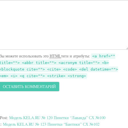
Вы можете использовать это
HTML
теги и атрибуты:
<a href=""
title=""> <abbr title=""> <acronym title=""> <b>
<blockquote cite=""> <cite> <code> <del datetime="">
<em> <i> <q cite=""> <strike> <strong>
 Post:
Модель KELA.RU № 120 Пинетки “Лаванда” СХ №100
t:
Модель KELA.RU № 123 Пинетки “Бантики” СХ №102