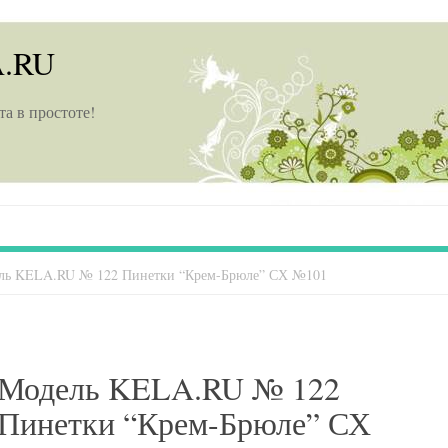
A.RU
та в простоте!
ль KELA.RU № 122 Пинетки “Крем-Брюле” СХ №101
Модель KELA.RU № 122
Пинетки “Крем-Брюле” СХ