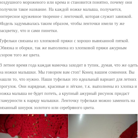
воздушного мороженого или крема и становится понятно, почему они
получили такое название. На каждой ножке малыша, получается,
интересное кружевное творение с ленточкой, которая служит завязкой.
Модель задумывалась таким образом, чтобы ленточки имели ту же
расцветку, что и сами пинетки.
Туфельки связаны из хлопковой пряжи с хорошо вывязанной пяткой.
Обвязка и оборки, так же выполнена из хлопковой пряжи ажурным
узором того же цвета.
В летнее время года каждая мамочка заходит в тупик, думая, что же одеть
на ножки малышки. Мы говорим вам стоп! Конец вашим сомнения. Вы
нашли то, что нужно. Наши туфельки это идеальный вариант для летних
прогулок. Они нарядные, красивые и лёгкие, т.к. выполнены из хлопка и
ножка малыша не будет потеть, а крупный ажурный рисунок придаст
гламурности к наряду малышки. Ленточку туфельки можно заменить на
вязанный шнурок золотого или серебряного цвета.