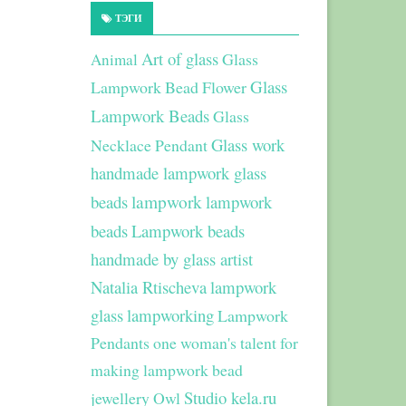
ТЭГИ
Art of glass
Glass
Animal
Glass
Lampwork Bead Flower
Lampwork Beads
Glass
Glass work
Necklace Pendant
handmade lampwork glass
beads
lampwork
lampwork
beads
Lampwork beads
handmade by glass artist
Natalia Rtischeva
lampwork
glass
lampworking
Lampwork
Pendants
one woman's talent for
making lampwork bead
Studio kela.ru
jewellery
Owl