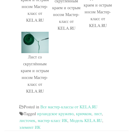
скруглённым
краем и острым
носом Мастер-
краем и острым
носом Мастер-
класс от
носом Мастер-
класс от
KELA.RU
класс от
KELA.RU
KELA.RU
Лист со
скруглённым
краем и острым
носом Мастер-
класс от
KELA.RU
Posted in
Все мастер-классы от KELA.RU
Tagged
ирландское кружево
,
крючком
,
лист
,
листочек
,
мастер-класс ИК
,
Модель KELA.RU
,
элемент ИК