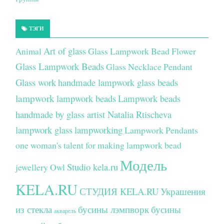
ТЭГИ
Art of glass
Glass Lampwork Bead Flower
Animal
Glass Lampwork Beads
Glass Necklace Pendant
Glass work
handmade lampwork glass beads
lampwork
lampwork beads
Lampwork beads
handmade by glass artist Natalia Rtischeva
lampwork glass
lampworking
Lampwork Pendants
one woman's talent for making lampwork bead
Модель
Studio kela.ru
jewellery
Owl
KELA.RU
СТУДИЯ KELA.RU
Украшения
из стекла
бусины лэмпворк
бусины
акварель