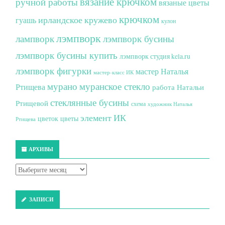
вязание крючком
ручной работы
вязаные цветы
крючком
ирландское кружево
гуашь
кулон
лэмпворк
лампворк
лэмпворк бусины
лэмпворк бусины купить
лэмпворк студия kela.ru
лэмпворк фигурки
мастер Наталья
мастер-класс ИК
мурано
муранское стекло
Ртищева
работа Натальи
стеклянные бусины
Ртищевой
схема
художник Наталья
элемент ИК
цветок
цветы
Ртищева
АРХИВЫ
ЗАПИСИ