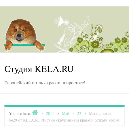
Skip to content
Студия KELA.RU
Европейский стиль - красота в простоте!
Home
You are here:
>
2011
>
Май
>
22
>
Мастер-класс
№29 от KELA.RU Лист со скруглённым краем и острым носом