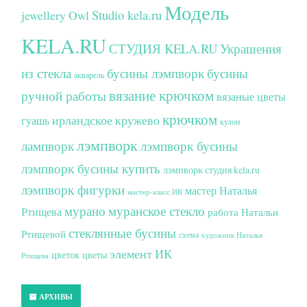
Модель
Studio kela.ru
jewellery
Owl
KELA.RU
СТУДИЯ KELA.RU
Украшения
из стекла
бусины лэмпворк
бусины
акварель
вязание крючком
ручной работы
вязаные цветы
крючком
ирландское кружево
гуашь
кулон
лэмпворк
лампворк
лэмпворк бусины
лэмпворк бусины купить
лэмпворк студия kela.ru
лэмпворк фигурки
мастер Наталья
мастер-класс ИК
мурано
муранское стекло
Ртищева
работа Натальи
стеклянные бусины
Ртищевой
схема
художник Наталья
элемент ИК
цветок
цветы
Ртищева
АРХИВЫ