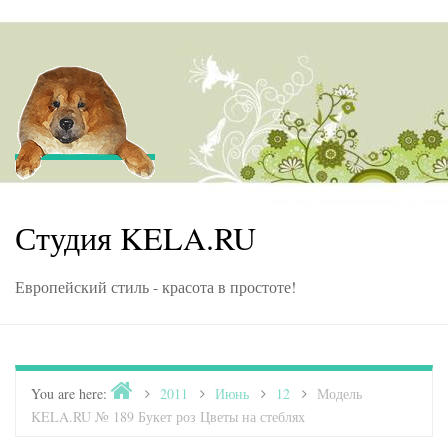
Skip to content
Студия KELA.RU
Европейский стиль - красота в простоте!
Home
You are here:
>
2011
>
Июнь
>
12
>
Модель
KELA.RU № 189 Букет роз Цветы на стеблях