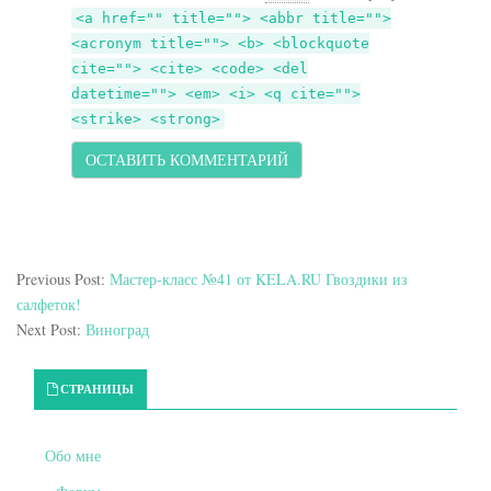
<a href="" title=""> <abbr title="">
<acronym title=""> <b> <blockquote
cite=""> <cite> <code> <del
datetime=""> <em> <i> <q cite="">
<strike> <strong>
Previous Post:
Мастер-класс №41 от KELA.RU Гвоздики из
салфеток!
Next Post:
Виноград
Primary Sidebar
СТРАНИЦЫ
Обо мне