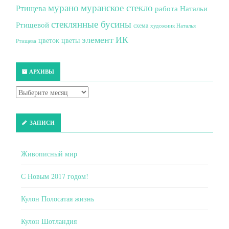
мурано
муранское стекло
Ртищева
работа Натальи
стеклянные бусины
Ртищевой
схема
художник Наталья
элемент ИК
цветок
цветы
Ртищева
АРХИВЫ
ЗАПИСИ
Живописный мир
С Новым 2017 годом!
Кулон Полосатая жизнь
Кулон Шотландия