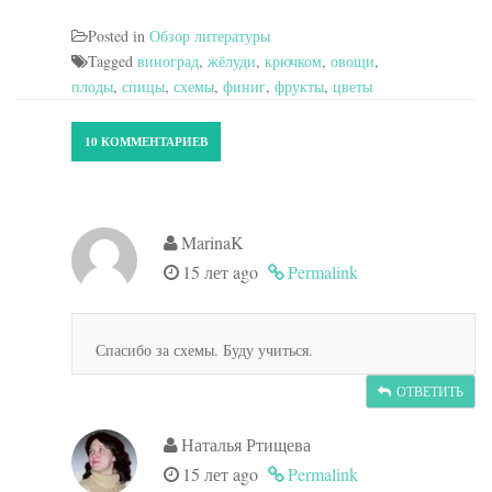
Posted in
Обзор литературы
Tagged
виноград
,
жёлуди
,
крючком
,
овощи
,
плоды
,
спицы
,
схемы
,
финиг
,
фрукты
,
цветы
10 КОММЕНТАРИЕВ
MarinaK
15 лет ago
Permalink
Спасибо за схемы. Буду учиться.
ОТВЕТИТЬ
Наталья Ртищева
15 лет ago
Permalink