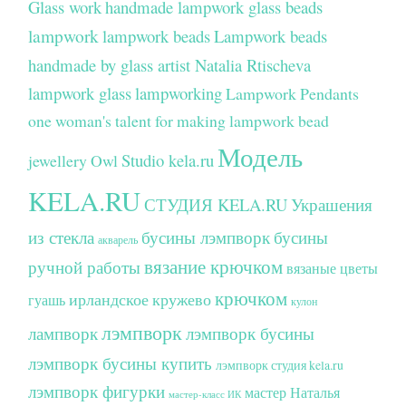
Glass work
handmade lampwork glass beads
lampwork
lampwork beads
Lampwork beads
handmade by glass artist Natalia Rtischeva
lampwork glass
lampworking
Lampwork Pendants
one woman's talent for making lampwork bead
Модель
Studio kela.ru
jewellery
Owl
KELA.RU
СТУДИЯ KELA.RU
Украшения
из стекла
бусины лэмпворк
бусины
акварель
вязание крючком
ручной работы
вязаные цветы
крючком
ирландское кружево
гуашь
кулон
лэмпворк
лампворк
лэмпворк бусины
лэмпворк бусины купить
лэмпворк студия kela.ru
лэмпворк фигурки
мастер Наталья
мастер-класс ИК