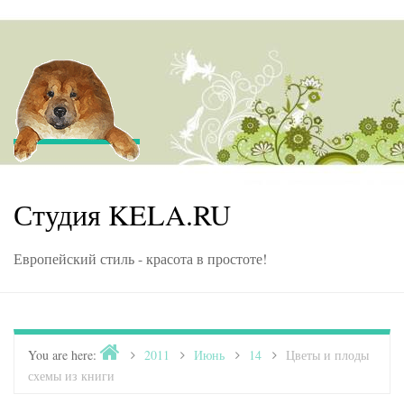
Skip to content
Студия KELA.RU
Европейский стиль - красота в простоте!
Home
You are here:
>
2011
>
Июнь
>
14
>
Цветы и плоды
схемы из книги