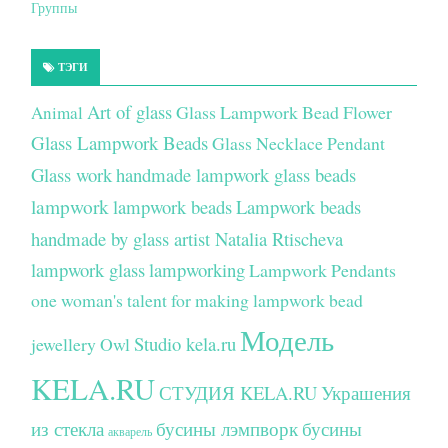
Группы
ТЭГИ
Art of glass
Glass Lampwork Bead Flower
Animal
Glass Lampwork Beads
Glass Necklace Pendant
Glass work
handmade lampwork glass beads
lampwork
lampwork beads
Lampwork beads
handmade by glass artist Natalia Rtischeva
lampwork glass
lampworking
Lampwork Pendants
one woman's talent for making lampwork bead
Модель
Studio kela.ru
jewellery
Owl
KELA.RU
СТУДИЯ KELA.RU
Украшения
из стекла
бусины лэмпворк
бусины
акварель