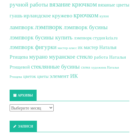
вязание крючком
ручной работы
вязаные цветы
крючком
ирландское кружево
гуашь
кулон
лэмпворк
лампворк
лэмпворк бусины
лэмпворк бусины купить
лэмпворк студия kela.ru
лэмпворк фигурки
мастер Наталья
мастер-класс ИК
мурано
муранское стекло
Ртищева
работа Натальи
стеклянные бусины
Ртищевой
схема
художник Наталья
элемент ИК
цветок
цветы
Ртищева
АРХИВЫ
ЗАПИСИ