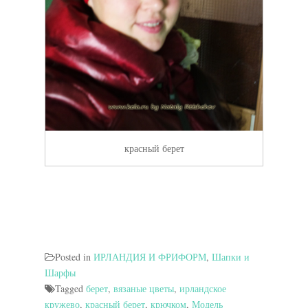
красный берет
Posted in
ИРЛАНДИЯ И ФРИФОРМ
,
Шапки и
Шарфы
Tagged
берет
,
вязаные цветы
,
ирландское
кружево
,
красный берет
,
крючком
,
Модель