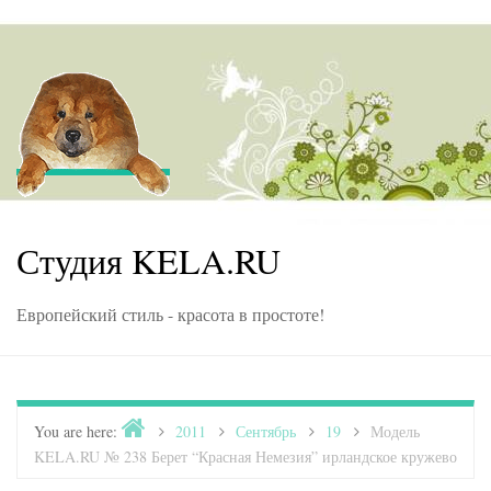
Skip to content
Студия KELA.RU
Европейский стиль - красота в простоте!
Home
You are here:
>
2011
>
Сентябрь
>
19
>
Модель
KELA.RU № 238 Берет “Красная Немезия” ирландское кружево