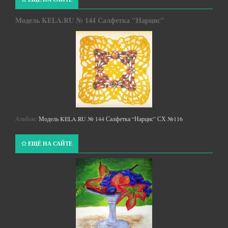
Модель KELA.RU № 144 Салфетка "Нарцис"
Альбом:
Модель KELA.RU № 144 Салфетка “Нарцис” СХ №116
ЕЩЁ НА САЙТЕ