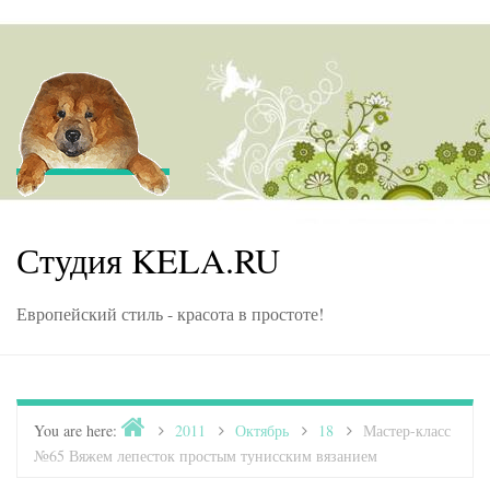
Skip to content
Студия KELA.RU
Европейский стиль - красота в простоте!
Home
You are here:
>
2011
>
Октябрь
>
18
>
Мастер-класс
№65 Вяжем лепесток простым тунисским вязанием