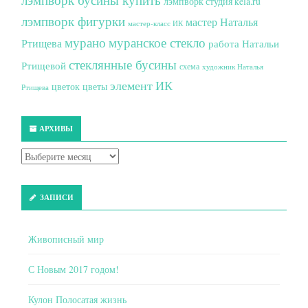
лэмпворк студия kela.ru
лэмпворк фигурки
мастер Наталья
мастер-класс ИК
мурано
муранское стекло
Ртищева
работа Натальи
стеклянные бусины
Ртищевой
схема
художник Наталья
элемент ИК
цветок
цветы
Ртищева
АРХИВЫ
ЗАПИСИ
Живописный мир
С Новым 2017 годом!
Кулон Полосатая жизнь