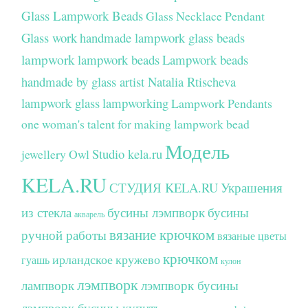
Glass Lampwork Beads
Glass Necklace Pendant
Glass work
handmade lampwork glass beads
lampwork
lampwork beads
Lampwork beads
handmade by glass artist Natalia Rtischeva
lampwork glass
lampworking
Lampwork Pendants
one woman's talent for making lampwork bead
Модель
Studio kela.ru
jewellery
Owl
KELA.RU
СТУДИЯ KELA.RU
Украшения
из стекла
бусины лэмпворк
бусины
акварель
вязание крючком
ручной работы
вязаные цветы
крючком
ирландское кружево
гуашь
кулон
лэмпворк
лампворк
лэмпворк бусины
лэмпворк бусины купить