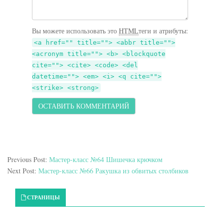
Вы можете использовать это
HTML
теги и атрибуты:
<a href="" title=""> <abbr title="">
<acronym title=""> <b> <blockquote
cite=""> <cite> <code> <del
datetime=""> <em> <i> <q cite="">
<strike> <strong>
Previous Post:
Мастер-класс №64 Шишечка крючком
Next Post:
Мастер-класс №66 Ракушка из обвитых столбиков
Primary Sidebar
СТРАНИЦЫ