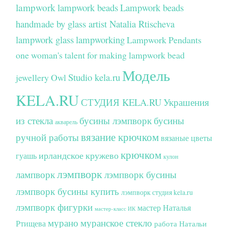
lampwork
lampwork beads
Lampwork beads
handmade by glass artist Natalia Rtischeva
lampwork glass
lampworking
Lampwork Pendants
one woman's talent for making lampwork bead
Модель
Studio kela.ru
jewellery
Owl
KELA.RU
СТУДИЯ KELA.RU
Украшения
из стекла
бусины лэмпворк
бусины
акварель
вязание крючком
ручной работы
вязаные цветы
крючком
ирландское кружево
гуашь
кулон
лэмпворк
лампворк
лэмпворк бусины
лэмпворк бусины купить
лэмпворк студия kela.ru
лэмпворк фигурки
мастер Наталья
мастер-класс ИК
мурано
муранское стекло
Ртищева
работа Натальи