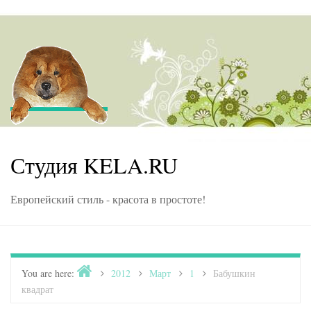
Skip to content
Студия KELA.RU
Европейский стиль - красота в простоте!
Home
You are here:
>
2012
>
Март
>
1
>
Бабушкин
квадрат