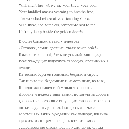
With silent lips. «Give me your tired, your poor,
Your huddled masses yearning to breathe free,
The wretched refuse of your teeming shore.
Send these, the homeless, tempest-tossed to me,
I lift my lamp beside the golden door!»
В более близком к тексту переводе:
«Оставьте, земли древние, хвалу веков себе!»
Взывает молча. «Дайте мне усталый ваш народ,
Всех жаждущих вздохнуть свободно, брошенных в
нужде,
Из тесных берегов гонимых, бедных и сирот.
Так шлите их, бездомных и измотанных, ко мне,
Я поднимаю факел мой у золотых ворот!»
Дорогие и недоступные ткани, потянули за собой и
удорожание всех сопутствующих товаров, такие как
нитки, фурнитура и т.д. Вот здесь и начался
золотой век таких рукоделий как пэчворк, вязание
крючком и спицами, а ещё, такое экономное
существование отразилось на кулинарии, блюда