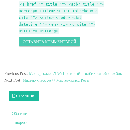
<a href="" title=""> <abbr title="">
<acronym title=""> <b> <blockquote
cite=""> <cite> <code> <del
datetime=""> <em> <i> <q cite="">
<strike> <strong>
Previous Post:
Мастер-класс №76 Почтовый столбик витой столбик
Next Post:
Мастер-класс №77 Мастер-класс Роза
Primary Sidebar
СТРАНИЦЫ
Обо мне
Форум