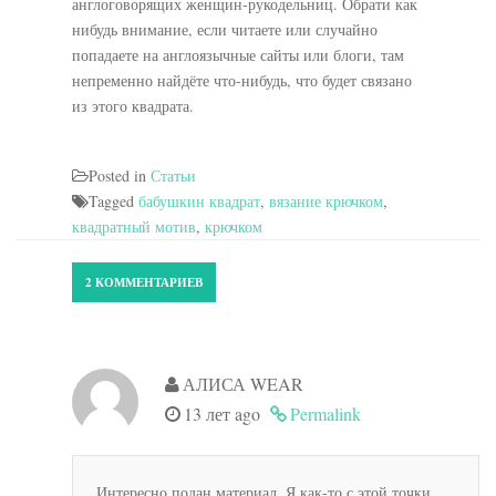
англоговорящих женщин-рукодельниц. Обрати как
нибудь внимание, если читаете или случайно
попадаете на англоязычные сайты или блоги, там
непременно найдёте что-нибудь, что будет связано
из этого квадрата.
Posted in
Статьи
Tagged
бабушкин квадрат
,
вязание крючком
,
квадратный мотив
,
крючком
2 КОММЕНТАРИЕВ
АЛИСА WEAR
13 лет ago
Permalink
Интересно подан материал. Я как-то с этой точки