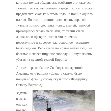
которых нельзя обходиться, особенно это касалось
тканей, так как мы помним наряды тех лет и можем
представить сколько метров надо на пошив одного
платья. По этой причине, стала очень дорогой
ткань, а приход, доставку новых тканей, пророй
приходилось ждать месяцами, то ткани стали
дорожать и превратились в что-то очень
недоступное и дорогое, т.к. основное население
было бедным. Ведь ехали на новые земли люди не
богатые и скорее ищущие свободу и новую жизнь,
убегая из душной тесной Европы.
До сих пор, на башне Свободы, подаренной
Америке от Франции (Создать статую было
поручено французскому скульптору Фредерику
Огюсту Бартольди.
Задумы
валась
она как
подаро