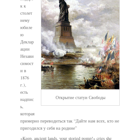
к к
столет
нему
юбиле
ю
Деклар
ации
Незави
симост
и в
1876
г.),
есть
Открытие статуи Свободы
надпис
ь,
которая
примерно переводиться так “Дайте нам всех, кто не
пригодился у себя на родине”
«Keep, ancient lands, your storied pomp!» cries she