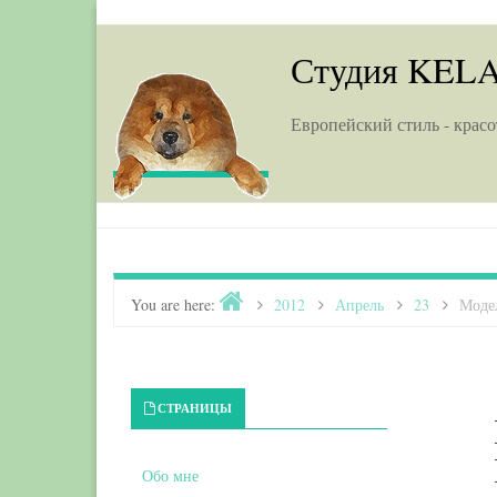
Skip to content
Студия KEL
Европейский стиль - красо
Home
You are here:
>
2012
>
Апрель
>
23
>
Моде
Primary Sidebar
СТРАНИЦЫ
Обо мне