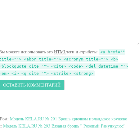
Вы можете использовать это
HTML
теги и атрибуты:
<a href=""
title=""> <abbr title=""> <acronym title=""> <b>
<blockquote cite=""> <cite> <code> <del datetime="">
<em> <i> <q cite=""> <strike> <strong>
 Post:
Модель KELA.RU № 291 Брошь крючком ирландское кружево
t:
Модель KELA.RU № 293 Вязаная брошь ” Розовый Ранункулюс”