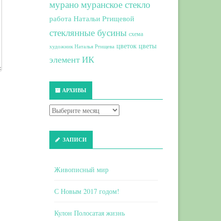
мурано
муранское стекло
работа Натальи Ртищевой
стеклянные бусины
схема
цветок
цветы
художник Наталья Ртищева
элемент ИК
АРХИВЫ
ЗАПИСИ
Живописный мир
С Новым 2017 годом!
Кулон Полосатая жизнь