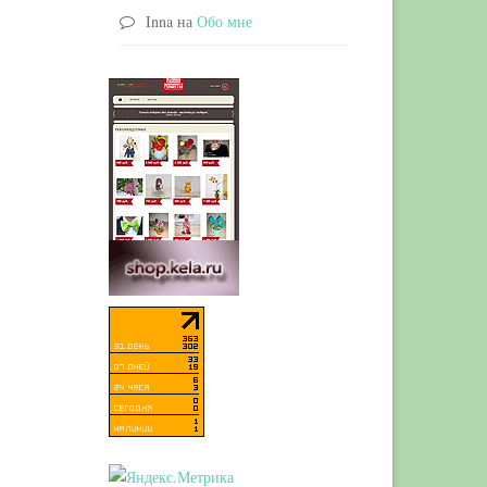
Inna
на
Обо мне