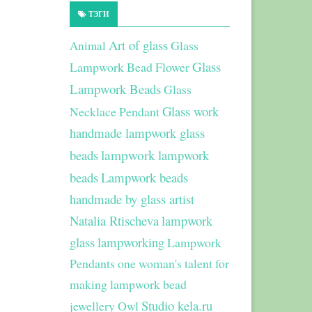
ТЭГИ
Art of glass
Glass
Animal
Glass
Lampwork Bead Flower
Lampwork Beads
Glass
Glass work
Necklace Pendant
handmade lampwork glass
beads
lampwork
lampwork
beads
Lampwork beads
handmade by glass artist
Natalia Rtischeva
lampwork
glass
lampworking
Lampwork
Pendants
one woman's talent for
making lampwork bead
Studio kela.ru
jewellery
Owl