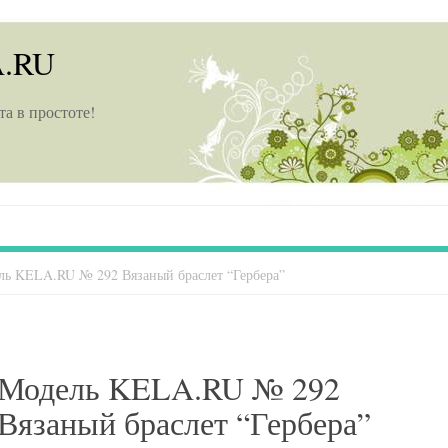
A.RU
та в простоте!
ль KELA.RU № 292 Вязаный браслет “Гербера”
Модель KELA.RU № 292
Вязаный браслет “Гербера”