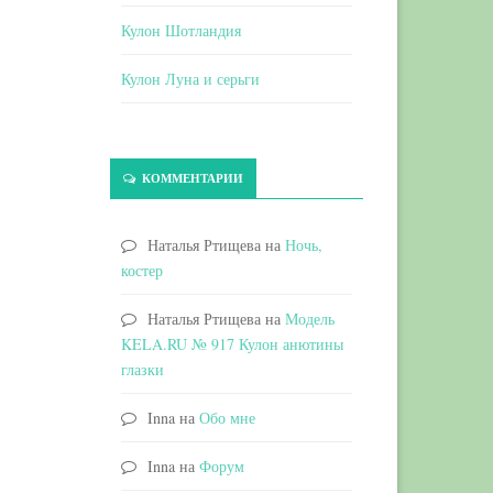
Кулон Шотландия
Кулон Луна и серьги
КОММЕНТАРИИ
Наталья Ртищева
на
Ночь,
костер
Наталья Ртищева
на
Модель
KELA.RU № 917 Кулон анютины
глазки
Inna
на
Обо мне
Inna
на
Форум