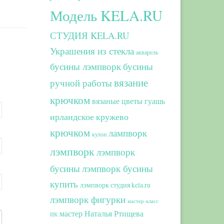
Модель KELA.RU
СТУДИЯ KELA.RU
Украшения из стекла
акварель
бусины лэмпворк
бусины
вязание
ручной работы
крючком
вязаные цветы
гуашь
ирландское кружево
крючком
лампворк
кулон
лэмпворк
лэмпворк
бусины
лэмпворк бусины
купить
лэмпворк студия kela.ru
лэмпворк фигурки
мастер-класс
мастер Наталья Ртищева
ИК