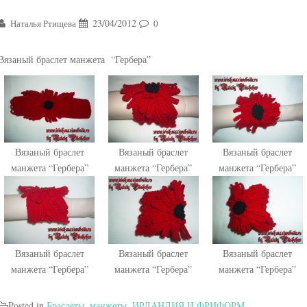
23/04/2012
Наталья Ртищева
0
Вязаный браслет манжета “Гербера”
Вязаный браслет
Вязаный браслет
Вязаный браслет
манжета “Гербера”
манжета “Гербера”
манжета “Гербера”
Вязаный браслет
Вязаный браслет
Вязаный браслет
манжета “Гербера”
манжета “Гербера”
манжета “Гербера”
Posted in
Браслеты, манжеты
,
ИРЛАНДИЯ И ФРИФОРМ