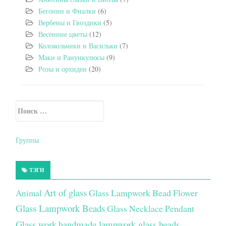
Бегонии и Фиалки
(6)
Вербены и Гвоздики
(5)
Весенние цветы
(12)
Колокольчики и Васильки
(7)
Маки и Ранункулюсы
(9)
Розы и орхидеи
(20)
Искать:
Secondary Sidebar
Группы
ТЭГИ
Art of glass
Glass Lampwork Bead Flower
Animal
Glass Lampwork Beads
Glass Necklace Pendant
Glass work
handmade lampwork glass beads