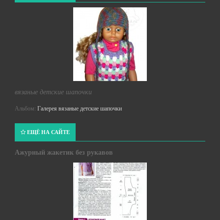
вязаные детские шапочки
Альбом:
Галерея вязаные детские шапочки
ЕЩЁ НА САЙТЕ
Ажурный жакетик без рукавов