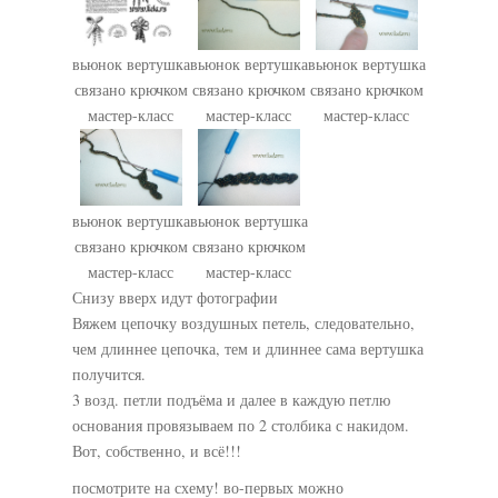
вьюнок вертушка
вьюнок вертушка
вьюнок вертушка
связано крючком
связано крючком
связано крючком
мастер-класс
мастер-класс
мастер-класс
вьюнок вертушка
вьюнок вертушка
связано крючком
связано крючком
мастер-класс
мастер-класс
Снизу вверх идут фотографии
Вяжем цепочку воздушных петель, следовательно,
чем длиннее цепочка, тем и длиннее сама вертушка
получится.
3 возд. петли подъёма и далее в каждую петлю
основания провязываем по 2 столбика с накидом.
Вот, собственно, и всё!!!
посмотрите на схему! во-первых можно