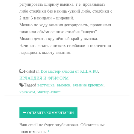
регулировать ширину вьюнка, т.е. провязывать
либо столбики без накида -узкий либо, столбики с
2 или 3 накидами – широкий.
Можно по ходу вязания декорировать, провязывая
пико или объёмное пико столбик “клоунз”
Можно делать скруглённый край у вьюнка.
Начинать вязать с низких столбиков и постепенно
наращивать высоту вязания.
Posted in
Все мастер-классы от KELA.RU
,
ИРЛАНДИЯ И ФРИФОРМ
Tagged
вертушка
,
вьюнок
,
вязание крючком
,
крючком
,
мастер-класс
ОСТАВИТЬ КОММЕНТАРИЙ
Ваш email не будет опубликован. Обязательные
поля отмечены
*