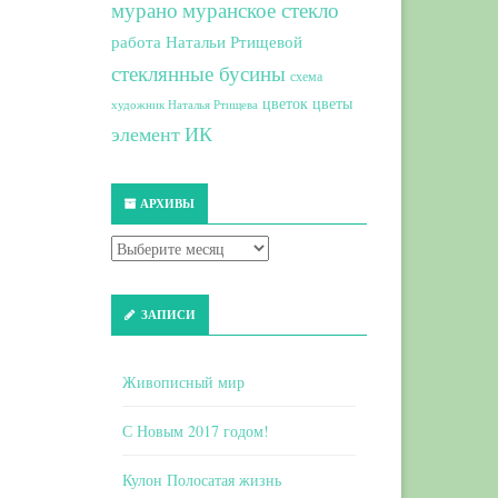
мурано
муранское стекло
работа Натальи Ртищевой
стеклянные бусины
схема
цветок
цветы
художник Наталья Ртищева
элемент ИК
АРХИВЫ
ЗАПИСИ
Живописный мир
С Новым 2017 годом!
Кулон Полосатая жизнь