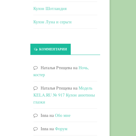
Кулон Шотландия
Кулон Луна и серьги
КОММЕНТАРИИ
Наталья Ртищева
на
Ночь,
костер
Наталья Ртищева
на
Модель
KELA.RU № 917 Кулон анютины
глазки
Inna
на
Обо мне
Inna
на
Форум