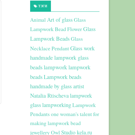
ТЭГИ
Art of glass
Glass
Animal
Glass
Lampwork Bead Flower
Lampwork Beads
Glass
Glass work
Necklace Pendant
handmade lampwork glass
beads
lampwork
lampwork
beads
Lampwork beads
handmade by glass artist
Natalia Rtischeva
lampwork
glass
lampworking
Lampwork
Pendants
one woman's talent for
making lampwork bead
Studio kela.ru
jewellery
Owl