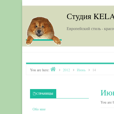
Skip to content
Студия KEL
Европейский стиль - красо
Home
You are here:
>
2012
>
Июнь
>
14
Июн
Primary Sidebar
СТРАНИЦЫ
You are b
Обо мне