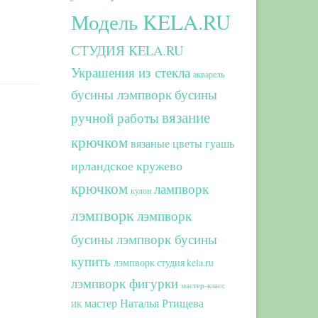
Модель KELA.RU
СТУДИЯ KELA.RU
Украшения из стекла
акварель
бусины лэмпворк
бусины
вязание
ручной работы
крючком
вязаные цветы
гуашь
ирландское кружево
крючком
лампворк
кулон
лэмпворк
лэмпворк
бусины
лэмпворк бусины
купить
лэмпворк студия kela.ru
лэмпворк фигурки
мастер-класс
мастер Наталья Ртищева
ИК