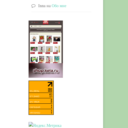
Inna
на
Обо мне