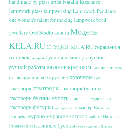
handmade by glass artist Natalia Rtischeva
lampwork glass
lampworking
Lampwork Pendants
one woman's talent for making lampwork bead
Модель
Studio kela.ru
jewellery
Owl
KELA.RU
СТУДИЯ KELA.RU
Украшения
из стекла
бусины лэмпворк
бусины
акварель
вязание крючком
ручной работы
вязаные цветы
крючком
ирландское кружево
гуашь
кулон
лэмпворк
лампворк
лэмпворк бусины
лэмпворк бусины купить
лэмпворк студия kela.ru
лэмпворк фигурки
мастер Наталья
мастер-класс ИК
мурано
муранское стекло
Ртищева
работа Натальи
стеклянные бусины
Ртищевой
схема
художник Наталья