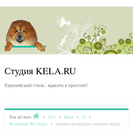
Skip to content
Студия KELA.RU
Европейский стиль - красота в простоте!
Home
You are here:
>
2012
>
Июль
>
11
>
Коллекция №7 Бордо
>
мотивы ирландского кружева бордо