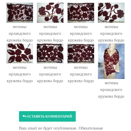
мотивы
мотивы
мотивы
мотивы
ирландского
ирландского
ирландского
ирландского
кружева бордо
кружева бордо
кружева бордо
кружева бордо
мотивы
мотивы
мотивы
ирландского
ирландского
ирландского
кружева бордо
кружева бордо
кружева бордо
мотивы
ирландского
кружева бордо
ОСТАВИТЬ КОММЕНТАРИЙ
Ваш email не будет опубликован. Обязательные