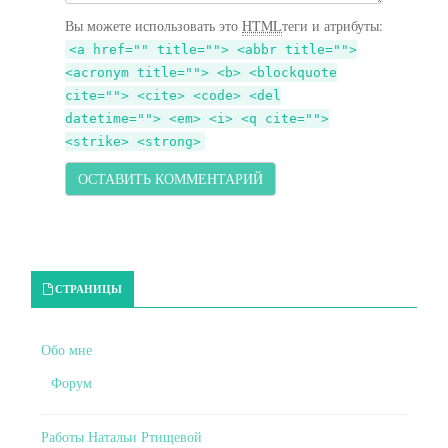
Вы можете использовать это
HTML
теги и атрибуты:
<a href="" title=""> <abbr title="">
<acronym title=""> <b> <blockquote
cite=""> <cite> <code> <del
datetime=""> <em> <i> <q cite="">
<strike> <strong>
Primary Sidebar
СТРАНИЦЫ
Обо мне
Форум
Работы Натальи Ртищевой