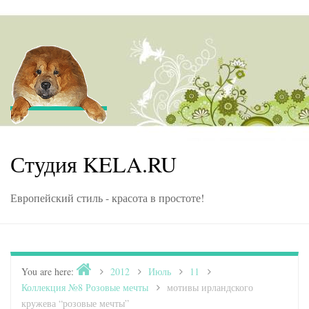
Skip to content
Студия KELA.RU
Европейский стиль - красота в простоте!
Home
You are here:
>
2012
>
Июль
>
11
>
Коллекция №8 Розовые мечты
>
мотивы ирландского
кружева “розовые мечты”