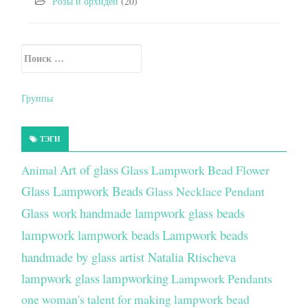
Розы и орхидеи
(20)
Искать:
Secondary Sidebar
Группы
ТЭГИ
Art of glass
Glass Lampwork Bead Flower
Animal
Glass Lampwork Beads
Glass Necklace Pendant
Glass work
handmade lampwork glass beads
lampwork
lampwork beads
Lampwork beads
handmade by glass artist Natalia Rtischeva
lampwork glass
lampworking
Lampwork Pendants
one woman's talent for making lampwork bead