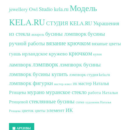
Модель
Studio kela.ru
jewellery
Owl
KELA.RU
СТУДИЯ KELA.RU
Украшения
из стекла
бусины лэмпворк
бусины
акварель
вязание крючком
ручной работы
вязаные цветы
крючком
ирландское кружево
гуашь
кулон
лэмпворк
лампворк
лэмпворк бусины
лэмпворк бусины купить
лэмпворк студия kela.ru
лэмпворк фигурки
мастер Наталья
мастер-класс ИК
мурано
муранское стекло
Ртищева
работа Натальи
стеклянные бусины
Ртищевой
схема
художник Наталья
элемент ИК
цветок
цветы
Ртищева
АРХИВЫ