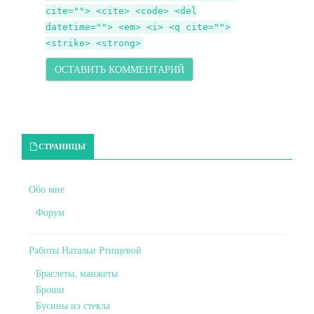
cite=""> <cite> <code> <del
datetime=""> <em> <i> <q cite="">
<strike> <strong>
Primary Sidebar
СТРАНИЦЫ
Обо мне
Форум
Работы Натальи Ртищевой
Браслеты, манжеты
Броши
Бусины из стекла