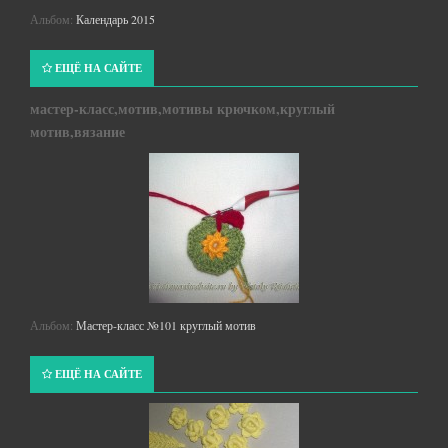
Альбом:
Календарь 2015
ЕЩЁ НА САЙТЕ
мастер-класс,мотив,мотивы крючком,круглый
мотив,вязание
Альбом:
Мастер-класс №101 круглый мотив
ЕЩЁ НА САЙТЕ