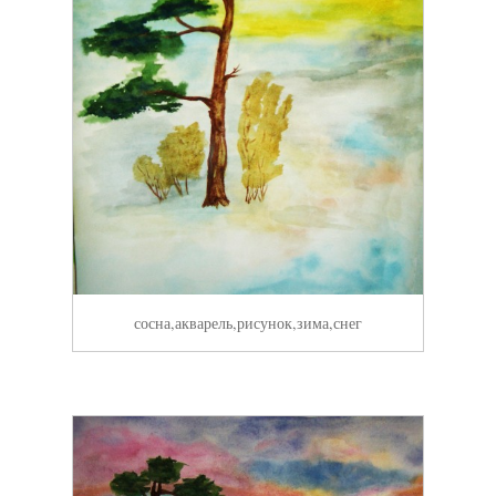
сосна,акварель,рисунок,зима,снег