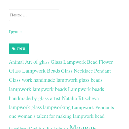
Искать:
Secondary Sidebar
Группы
ТЭГИ
Art of glass
Glass Lampwork Bead Flower
Animal
Glass Lampwork Beads
Glass Necklace Pendant
Glass work
handmade lampwork glass beads
lampwork
lampwork beads
Lampwork beads
handmade by glass artist Natalia Rtischeva
lampwork glass
lampworking
Lampwork Pendants
one woman's talent for making lampwork bead
Модель
Studio kela.ru
jewellery
Owl