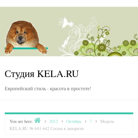
Skip to content
Студия KELA.RU
Европейский стиль - красота в простоте!
Home
You are here:
>
2012
>
Октябрь
>
7
>
Модель
KELA.RU № 641-642 Сосны в акварели