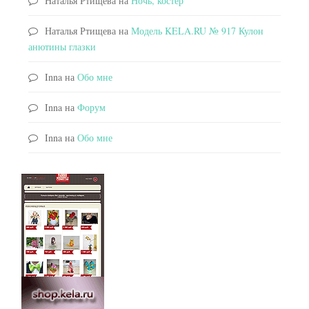
Наталья Ртищева
на
Ночь, костер
Наталья Ртищева
на
Модель KELA.RU № 917 Кулон
анютины глазки
Inna
на
Обо мне
Inna
на
Форум
Inna
на
Обо мне