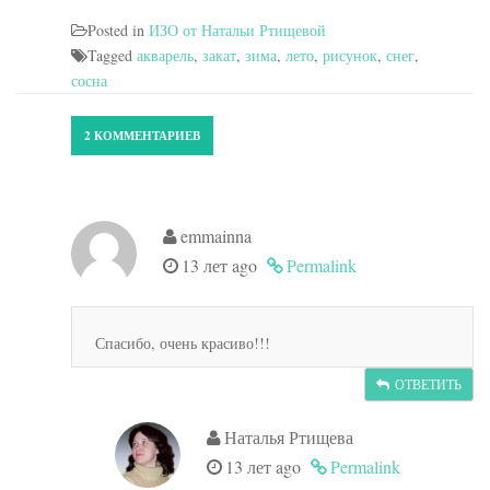
Posted in
ИЗО от Натальи Ртищевой
Tagged
акварель
,
закат
,
зима
,
лето
,
рисунок
,
снег
,
сосна
2 КОММЕНТАРИЕВ
emmainna
13 лет ago
Permalink
Спасибо, очень красиво!!!
ОТВЕТИТЬ
Наталья Ртищева
13 лет ago
Permalink