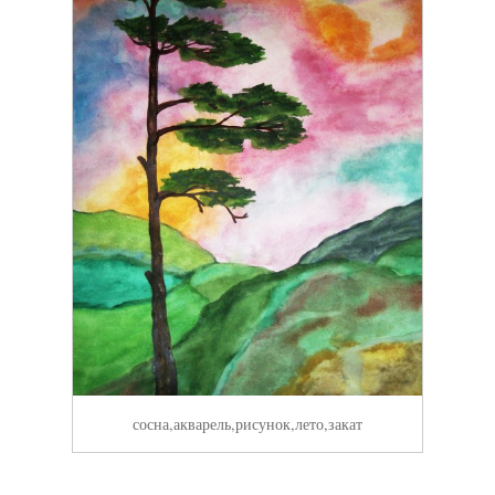
сосна,акварель,рисунок,лето,закат