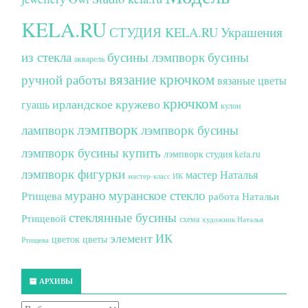
KELA.RU
СТУДИЯ KELA.RU
Украшения
из стекла
бусины лэмпворк
бусины
акварель
вязание крючком
ручной работы
вязаные цветы
крючком
ирландское кружево
гуашь
кулон
лэмпворк
лампворк
лэмпворк бусины
лэмпворк бусины купить
лэмпворк студия kela.ru
лэмпворк фигурки
мастер Наталья
мастер-класс ИК
мурано
муранское стекло
Ртищева
работа Натальи
стеклянные бусины
Ртищевой
схема
художник Наталья
элемент ИК
цветок
цветы
Ртищева
АРХИВЫ