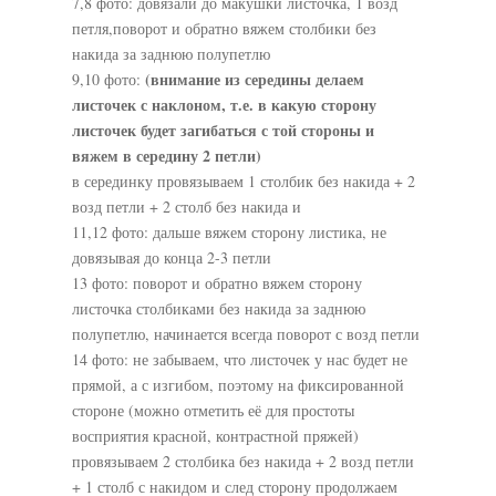
7,8 фото: довязали до макушки листочка, 1 возд
петля,поворот и обратно вяжем столбики без
накида за заднюю полупетлю
(внимание из середины делаем
9,10 фото:
листочек с наклоном, т.е. в какую сторону
листочек будет загибаться с той стороны и
вяжем в середину 2 петли)
в серединку провязываем 1 столбик без накида + 2
возд петли + 2 столб без накида и
11,12 фото: дальше вяжем сторону листика, не
довязывая до конца 2-3 петли
13 фото: поворот и обратно вяжем сторону
листочка столбиками без накида за заднюю
полупетлю, начинается всегда поворот с возд петли
14 фото: не забываем, что листочек у нас будет не
прямой, а с изгибом, поэтому на фиксированной
стороне (можно отметить её для простоты
восприятия красной, контрастной пряжей)
провязываем 2 столбика без накида + 2 возд петли
+ 1 столб с накидом и след сторону продолжаем