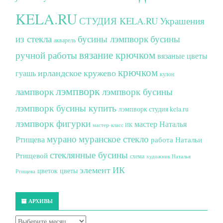
KELA.RU
СТУДИЯ KELA.RU
Украшения
из стекла
бусины лэмпворк
бусины
акварель
вязание крючком
ручной работы
вязаные цветы
крючком
ирландское кружево
гуашь
кулон
лэмпворк
лампворк
лэмпворк бусины
лэмпворк бусины купить
лэмпворк студия kela.ru
лэмпворк фигурки
мастер Наталья
мастер-класс ИК
мурано
муранское стекло
Ртищева
работа Натальи
стеклянные бусины
Ртищевой
схема
художник Наталья
элемент ИК
цветок
цветы
Ртищева
АРХИВЫ