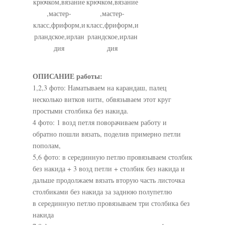
крючком,вязание
крючком,вязание
,мастер-
,мастер-
класс,фриформ,и
класс,фриформ,и
рландское,ирлан
рландское,ирлан
дия
дия
ОПИСАНИЕ работы:
1,2,3 фото: Наматываем на карандаш, палец
несколько витков нити, обвязываем этот круг
простыми столбика без накида.
4 фото: 1 возд петля поворачиваем работу и
обратно пошли вязать, поделив примерно петли
пополам,
5,6 фото: в серединную петлю провязываем столбик
без накида + 3 возд петли + столбик без накида и
дальше продолжаем вязать вторую часть листочка
столбиками без накида за заднюю полупетлю
в серединную петлю провязываем три столбика без
накида