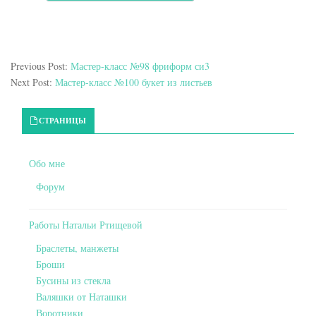
Previous Post:
Мастер-класс №98 фриформ си3
Next Post:
Мастер-класс №100 букет из листьев
Primary Sidebar
СТРАНИЦЫ
Обо мне
Форум
Работы Натальи Ртищевой
Браслеты, манжеты
Броши
Бусины из стекла
Валяшки от Наташки
Воротники