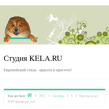
Skip to content
Студия KELA.RU
Европейский стиль - красота в простоте!
Home
You are here:
>
2012
>
Октябрь
>
9
>
Мастер-класс
№99 фриформ си4