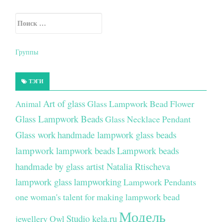
Искать:
Secondary Sidebar
Группы
ТЭГИ
Art of glass
Glass Lampwork Bead Flower
Animal
Glass Lampwork Beads
Glass Necklace Pendant
Glass work
handmade lampwork glass beads
lampwork
lampwork beads
Lampwork beads
handmade by glass artist Natalia Rtischeva
lampwork glass
lampworking
Lampwork Pendants
one woman's talent for making lampwork bead
Модель
Studio kela.ru
jewellery
Owl