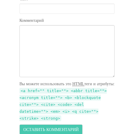
Комментарий
Вы можете использовать это
HTML
теги и атрибуты:
<a href="" title=""> <abbr title="">
<acronym title=""> <b> <blockquote
cite=""> <cite> <code> <del
datetime=""> <em> <i> <q cite="">
<strike> <strong>