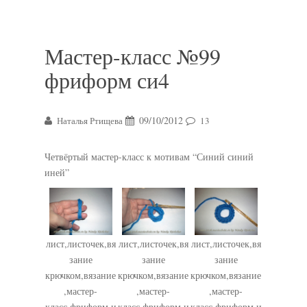
Мастер-класс №99
фриформ си4
09/10/2012
Наталья Ртищева
13
Четвёртый мастер-класс к мотивам “Синий синий
иней”
лист,листочек,вя
лист,листочек,вя
лист,листочек,вя
зание
зание
зание
крючком,вязание
крючком,вязание
крючком,вязание
,мастер-
,мастер-
,мастер-
класс,фриформ,и
класс,фриформ,и
класс,фриформ,и