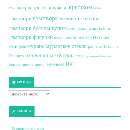
крючком
ирландское кружево
гуашь
кулон
лэмпворк
лампворк
лэмпворк бусины
лэмпворк бусины купить
лэмпворк студия kela.ru
лэмпворк фигурки
мастер Наталья
мастер-класс ИК
мурано
муранское стекло
Ртищева
работа Натальи
стеклянные бусины
Ртищевой
схема
художник Наталья
элемент ИК
цветок
цветы
Ртищева
АРХИВЫ
ЗАПИСИ
Живописный мир