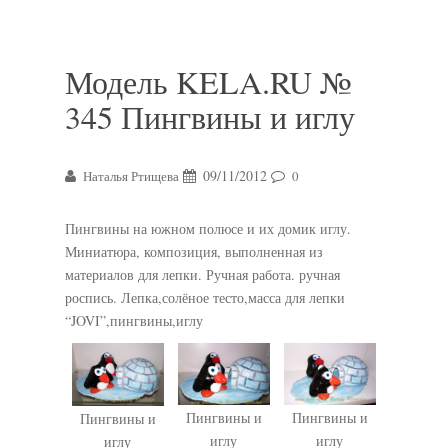
Модель KELA.RU №
345 Пингвины и иглу
09/11/2012
Наталья Ртищева
0
Пингвины на южном полюсе и их домик иглу.
Миниатюра, композиция, выполненная из
материалов для лепки. Ручная работа. ручная
роспись. Лепка,солёное тесто,масса для лепки
“JOVI”,пингвины,иглу
Пингвины и
Пингвины и
Пингвины и
иглу
иглу
иглу