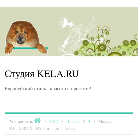
Skip to content
Студия KELA.RU
Европейский стиль - красота в простоте!
Home
You are here:
>
2012
>
Ноябрь
>
9
>
Модель
KELA.RU № 345 Пингвины и иглу