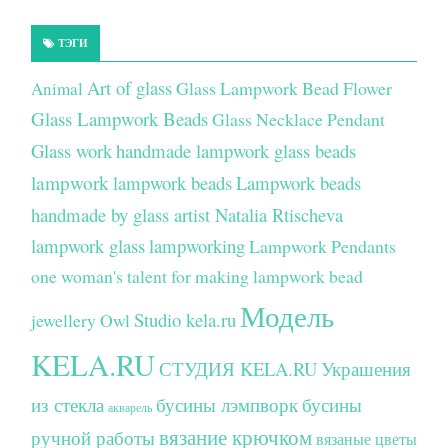
ТЭГИ
Art of glass
Glass Lampwork Bead Flower
Animal
Glass Lampwork Beads
Glass Necklace Pendant
Glass work
handmade lampwork glass beads
lampwork
lampwork beads
Lampwork beads
handmade by glass artist Natalia Rtischeva
lampwork glass
lampworking
Lampwork Pendants
one woman's talent for making lampwork bead
Модель
Studio kela.ru
jewellery
Owl
KELA.RU
СТУДИЯ KELA.RU
Украшения
из стекла
бусины лэмпворк
бусины
акварель
вязание крючком
ручной работы
вязаные цветы