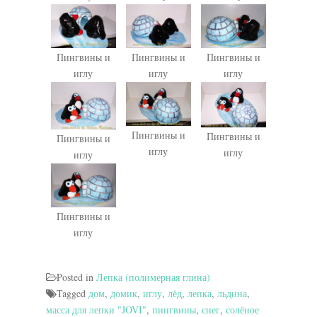
Пингвины и
Пингвины и
Пингвины и
иглу
иглу
иглу
Пингвины и
Пингвины и
Пингвины и
иглу
иглу
иглу
Пингвины и
иглу
Posted in
Лепка (полимерная глина)
Tagged
дом
,
домик
,
иглу
,
лёд
,
лепка
,
льдина
,
масса для лепки "JOVI"
,
пингвины
,
снег
,
солёное