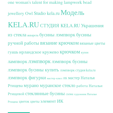
one woman's talent for making lampwork bead
Модель
Studio kela.ru
jewellery
Owl
KELA.RU
СТУДИЯ KELA.RU
Украшения
из стекла
бусины лэмпворк
бусины
акварель
вязание крючком
ручной работы
вязаные цветы
крючком
ирландское кружево
гуашь
кулон
лэмпворк
лампворк
лэмпворк бусины
лэмпворк бусины купить
лэмпворк студия kela.ru
лэмпворк фигурки
мастер Наталья
мастер-класс ИК
мурано
муранское стекло
Ртищева
работа Натальи
стеклянные бусины
Ртищевой
схема
художник Наталья
элемент ИК
цветок
цветы
Ртищева