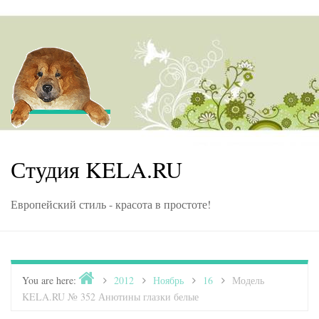
Skip to content
Студия KELA.RU
Европейский стиль - красота в простоте!
Home
You are here:
>
2012
>
Ноябрь
>
16
>
Модель
KELA.RU № 352 Анютины глазки белые