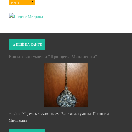
ЕЩЁ НА САЙТЕ
Винтажная сумочка "Принцесса Миллисента"
Альбом:
Модель KELA.RU № 280 Винтажная сумочка “Принцесса
Миллисента”