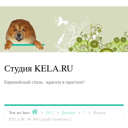
Skip to content
Студия KELA.RU
Европейский стиль - красота в простоте!
Home
You are here:
>
2012
>
Декабрь
>
7
>
Модель
KELA.RU № 360 Серый палантин-2