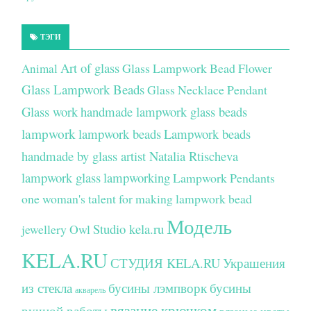
ТЭГИ
Art of glass
Glass Lampwork Bead Flower
Animal
Glass Lampwork Beads
Glass Necklace Pendant
Glass work
handmade lampwork glass beads
lampwork
lampwork beads
Lampwork beads
handmade by glass artist Natalia Rtischeva
lampwork glass
lampworking
Lampwork Pendants
one woman's talent for making lampwork bead
Модель
Studio kela.ru
jewellery
Owl
KELA.RU
СТУДИЯ KELA.RU
Украшения
из стекла
бусины лэмпворк
бусины
акварель
вязание крючком
ручной работы