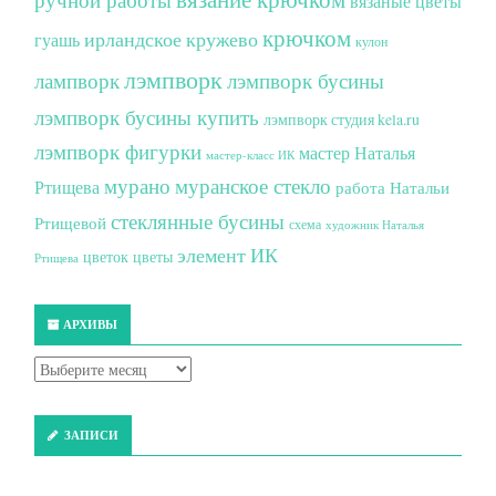
вязаные цветы
крючком
ирландское кружево
гуашь
кулон
лэмпворк
лампворк
лэмпворк бусины
лэмпворк бусины купить
лэмпворк студия kela.ru
лэмпворк фигурки
мастер Наталья
мастер-класс ИК
мурано
муранское стекло
Ртищева
работа Натальи
стеклянные бусины
Ртищевой
схема
художник Наталья
элемент ИК
цветок
цветы
Ртищева
АРХИВЫ
ЗАПИСИ