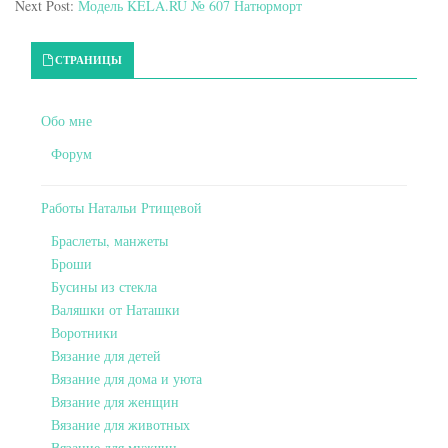
Next Post:
Модель KELA.RU № 607 Натюрморт
Primary Sidebar
СТРАНИЦЫ
Обо мне
Форум
Работы Натальи Ртищевой
Браслеты, манжеты
Броши
Бусины из стекла
Валяшки от Наташки
Воротники
Вязание для детей
Вязание для дома и уюта
Вязание для женщин
Вязание для животных
Вязание для мужчин