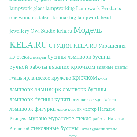
lampwork glass
lampworking
Lampwork Pendants
one woman's talent for making lampwork bead
Модель
Studio kela.ru
jewellery
Owl
KELA.RU
СТУДИЯ KELA.RU
Украшения
из стекла
бусины лэмпворк
бусины
акварель
вязание крючком
ручной работы
вязаные цветы
крючком
ирландское кружево
гуашь
кулон
лэмпворк
лампворк
лэмпворк бусины
лэмпворк бусины купить
лэмпворк студия kela.ru
лэмпворк фигурки
мастер Наталья
мастер-класс ИК
мурано
муранское стекло
Ртищева
работа Натальи
стеклянные бусины
Ртищевой
схема
художник Наталья