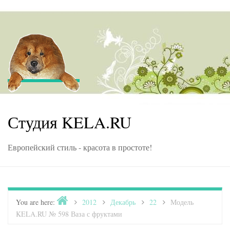
Skip to content
Студия KELA.RU
Европейский стиль - красота в простоте!
Home
You are here:
>
2012
>
Декабрь
>
22
>
Модель
KELA.RU № 598 Ваза с фруктами