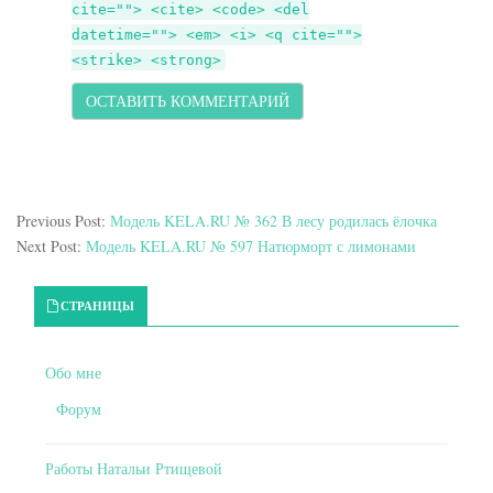
cite=""> <cite> <code> <del
datetime=""> <em> <i> <q cite="">
<strike> <strong>
Previous Post:
Модель KELA.RU № 362 В лесу родилась ёлочка
Next Post:
Модель KELA.RU № 597 Натюрморт с лимонами
Primary Sidebar
СТРАНИЦЫ
Обо мне
Форум
Работы Натальи Ртищевой