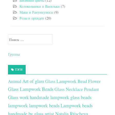
Весенние цветы
(12)
Колокольчики и Васильки
(7)
Маки и Ранункулюсы
(9)
Розы и орхидеи
(20)
Искать:
Secondary Sidebar
Группы
ТЭГИ
Art of glass
Glass Lampwork Bead Flower
Animal
Glass Lampwork Beads
Glass Necklace Pendant
Glass work
handmade lampwork glass beads
lampwork
lampwork beads
Lampwork beads
handmade by glass artist Natalia Rtischeva