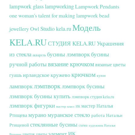
lampwork glass
lampworking
Lampwork Pendants
one woman's talent for making lampwork bead
Модель
Studio kela.ru
jewellery
Owl
KELA.RU
СТУДИЯ KELA.RU
Украшения
из стекла
бусины лэмпворк
бусины
акварель
вязание крючком
ручной работы
вязаные цветы
крючком
ирландское кружево
гуашь
кулон
лэмпворк
лампворк
лэмпворк бусины
лэмпворк бусины купить
лэмпворк студия kela.ru
лэмпворк фигурки
мастер Наталья
мастер-класс ИК
мурано
муранское стекло
Ртищева
работа Натальи
стеклянные бусины
Ртищевой
схема
художник Наталья
элемент ИК
цветок
цветы
Ртищева