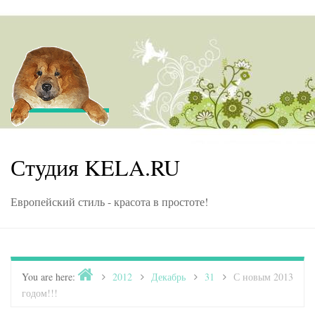
Skip to content
Студия KELA.RU
Европейский стиль - красота в простоте!
Home
You are here:
>
2012
>
Декабрь
>
31
>
С новым 2013
годом!!!