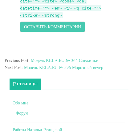
cite=""> <cite> <code> <del
datetime=""> <em> <i> <q cite="">
<strike> <strong>
Previous Post:
Модель KELA.RU № 364 Снежинки
Next Post:
Модель KELA.RU № 596 Морозный вечер
Primary Sidebar
СТРАНИЦЫ
Обо мне
Форум
Работы Натальи Ртищевой