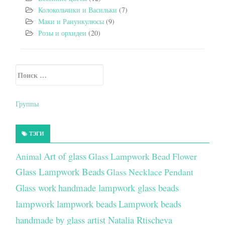
Колокольчики и Васильки
(7)
Маки и Ранункулюсы
(9)
Розы и орхидеи
(20)
Искать:
Secondary Sidebar
Группы
ТЭГИ
Art of glass
Glass Lampwork Bead Flower
Animal
Glass Lampwork Beads
Glass Necklace Pendant
Glass work
handmade lampwork glass beads
lampwork
lampwork beads
Lampwork beads
handmade by glass artist Natalia Rtischeva