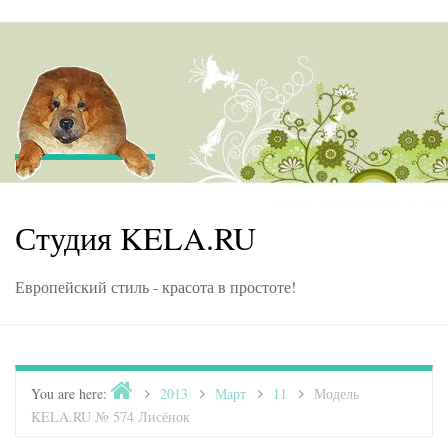
Skip to content
Студия KELA.RU
Европейский стиль - красота в простоте!
Home
You are here:
>
2013
>
Март
>
11
>
Модель
KELA.RU № 574 Лисёнок