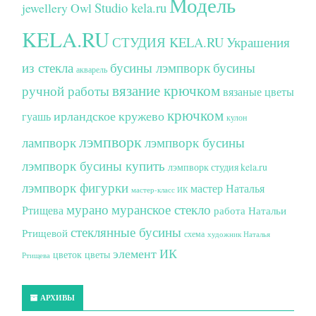
Модель
Studio kela.ru
jewellery
Owl
KELA.RU
СТУДИЯ KELA.RU
Украшения
из стекла
бусины лэмпворк
бусины
акварель
вязание крючком
ручной работы
вязаные цветы
крючком
ирландское кружево
гуашь
кулон
лэмпворк
лампворк
лэмпворк бусины
лэмпворк бусины купить
лэмпворк студия kela.ru
лэмпворк фигурки
мастер Наталья
мастер-класс ИК
мурано
муранское стекло
Ртищева
работа Натальи
стеклянные бусины
Ртищевой
схема
художник Наталья
элемент ИК
цветок
цветы
Ртищева
АРХИВЫ