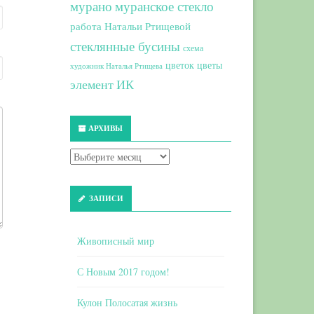
мурано
муранское стекло
работа Натальи Ртищевой
стеклянные бусины
схема
цветок
цветы
художник Наталья Ртищева
элемент ИК
АРХИВЫ
ЗАПИСИ
Живописный мир
С Новым 2017 годом!
Кулон Полосатая жизнь