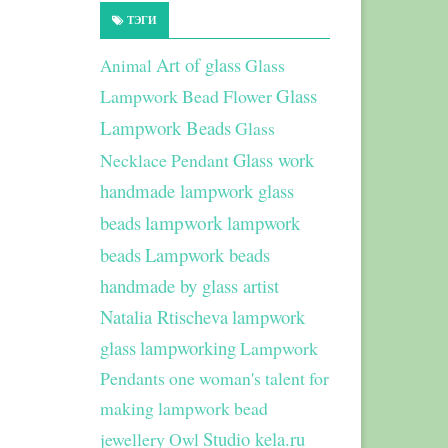
ТЭГИ
Art of glass
Glass
Animal
Glass
Lampwork Bead Flower
Lampwork Beads
Glass
Glass work
Necklace Pendant
handmade lampwork glass
beads
lampwork
lampwork
beads
Lampwork beads
handmade by glass artist
Natalia Rtischeva
lampwork
glass
lampworking
Lampwork
Pendants
one woman's talent for
making lampwork bead
Studio kela.ru
jewellery
Owl