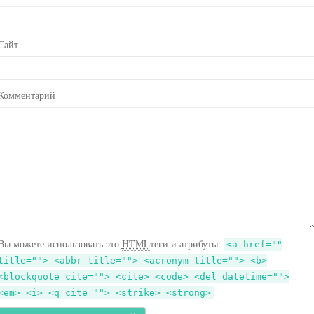
Сайт
Комментарий
Вы можете использовать это
HTML
теги и атрибуты:
<a href=""
title=""> <abbr title=""> <acronym title=""> <b>
<blockquote cite=""> <cite> <code> <del datetime="">
<em> <i> <q cite=""> <strike> <strong>