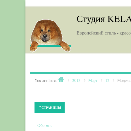
Skip to content
Студия KEL
Европейский стиль - красо
Home
You are here:
>
2013
>
Март
>
12
>
Модель
Primary Sidebar
СТРАНИЦЫ
Обо мне