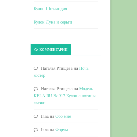
Кулон Шотландия
Кулон Луна и серьги
КОММЕНТАРИИ
Наталья Ртищева
на
Ночь,
костер
Наталья Ртищева
на
Модель
KELA.RU № 917 Кулон анютины
глазки
Inna
на
Обо мне
Inna
на
Форум