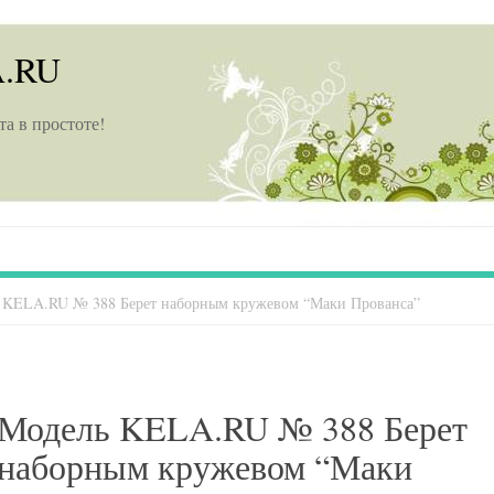
A.RU
та в простоте!
 KELA.RU № 388 Берет наборным кружевом “Маки Прованса”
Модель KELA.RU № 388 Берет
наборным кружевом “Маки