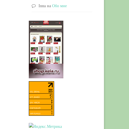
Inna
на
Обо мне