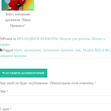
Берет наборным
кружевом “Маки
Прованса”
Posted in
ИРЛАНДИЯ И ФРИФОРМ
,
Модели для девочек
,
Шапки и
шарфы
Tagged
берет
,
ирландское
,
ирландское кружево
,
мак
,
Модель KELA.RU
,
наборное кружево
ОСТАВИТЬ КОММЕНТАРИЙ
Ваш email не будет опубликован. Обязательные поля отмечены
*
Имя
*
E-mail
*