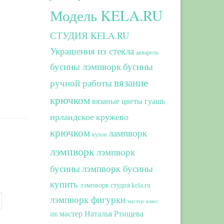
Модель KELA.RU
СТУДИЯ KELA.RU
Украшения из стекла
акварель
бусины лэмпворк
бусины
вязание
ручной работы
крючком
вязаные цветы
гуашь
ирландское кружево
крючком
лампворк
кулон
лэмпворк
лэмпворк
бусины
лэмпворк бусины
купить
лэмпворк студия kela.ru
лэмпворк фигурки
мастер-класс
мастер Наталья Ртищева
ИК