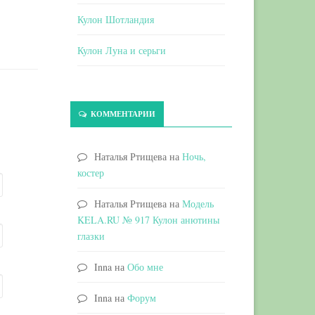
Кулон Шотландия
Кулон Луна и серьги
КОММЕНТАРИИ
Наталья Ртищева
на
Ночь,
костер
Наталья Ртищева
на
Модель
KELA.RU № 917 Кулон анютины
глазки
Inna
на
Обо мне
Inna
на
Форум