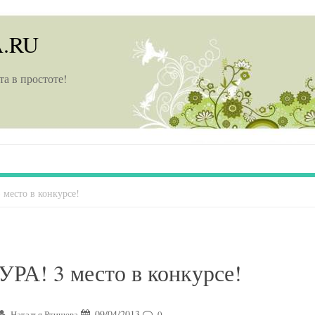
A.RU
та в простоте!
 место в конкурсе!
УРА! 3 место в конкурсе!
09/04/2013
Наталья Ртищева
0