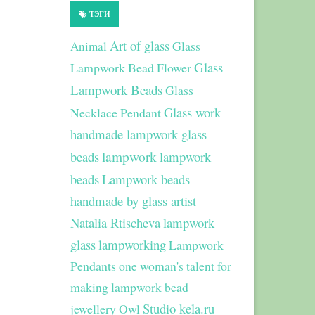
ТЭГИ
Art of glass
Glass
Animal
Glass
Lampwork Bead Flower
Lampwork Beads
Glass
Glass work
Necklace Pendant
handmade lampwork glass
beads
lampwork
lampwork
beads
Lampwork beads
handmade by glass artist
Natalia Rtischeva
lampwork
glass
lampworking
Lampwork
Pendants
one woman's talent for
making lampwork bead
Studio kela.ru
jewellery
Owl