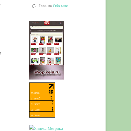
Inna
на
Обо мне