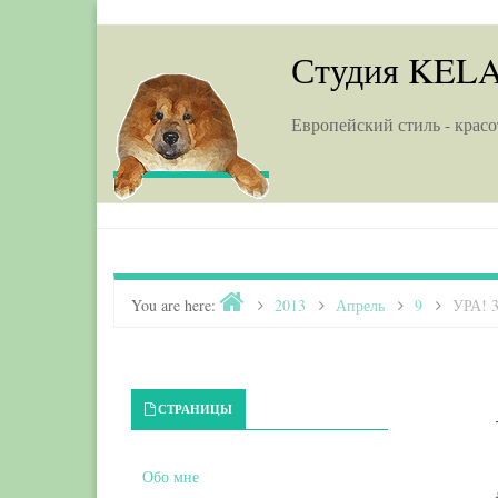
Skip to content
Студия KEL
Европейский стиль - красо
Home
You are here:
>
2013
>
Апрель
>
9
>
УРА! 3
Primary Sidebar
СТРАНИЦЫ
Обо мне