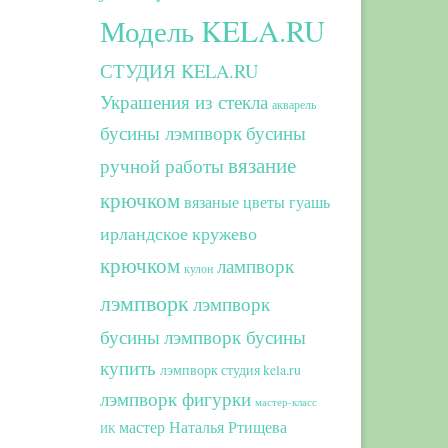
Модель KELA.RU
СТУДИЯ KELA.RU
Украшения из стекла
акварель
бусины лэмпворк
бусины
вязание
ручной работы
крючком
вязаные цветы
гуашь
ирландское кружево
крючком
лампворк
кулон
лэмпворк
лэмпворк
бусины
лэмпворк бусины
купить
лэмпворк студия kela.ru
лэмпворк фигурки
мастер-класс
мастер Наталья Ртищева
ИК