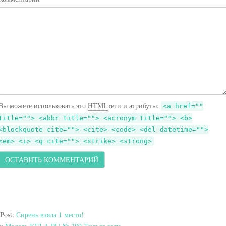
Вы можете использовать это
HTML
теги и атрибуты:
<a href=""
title=""> <abbr title=""> <acronym title=""> <b>
<blockquote cite=""> <cite> <code> <del datetime="">
<em> <i> <q cite=""> <strike> <strong>
 Post:
Сирень взяла 1 место!