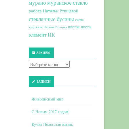
мурано
муранское стекло
работа Натальи Ртищевой
стеклянные бусины
схема
цветок
цветы
художник Наталья Ртищева
элемент ИК
АРХИВЫ
ЗАПИСИ
Живописный мир
С Новым 2017 годом!
Кулон Полосатая жизнь