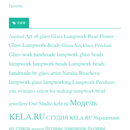
Группы
ТЭГИ
Art of glass
Glass Lampwork Bead Flower
Animal
Glass Lampwork Beads
Glass Necklace Pendant
Glass work
handmade lampwork glass beads
lampwork
lampwork beads
Lampwork beads
handmade by glass artist Natalia Rtischeva
lampwork glass
lampworking
Lampwork Pendants
one woman's talent for making lampwork bead
Модель
Studio kela.ru
jewellery
Owl
KELA.RU
СТУДИЯ KELA.RU
Украшения
из стекла
бусины лэмпворк
бусины
акварель