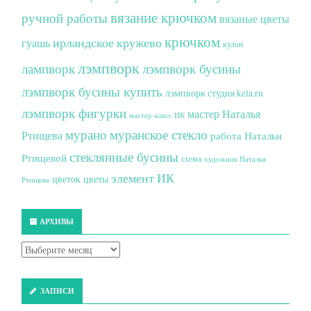
вязание крючком
ручной работы
вязаные цветы
крючком
ирландское кружево
гуашь
кулон
лэмпворк
лампворк
лэмпворк бусины
лэмпворк бусины купить
лэмпворк студия kela.ru
лэмпворк фигурки
мастер Наталья
мастер-класс ИК
мурано
муранское стекло
Ртищева
работа Натальи
стеклянные бусины
Ртищевой
схема
художник Наталья
элемент ИК
цветок
цветы
Ртищева
АРХИВЫ
ЗАПИСИ