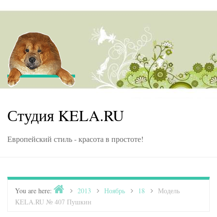
Skip to content
Студия KELA.RU
Европейский стиль - красота в простоте!
Home
You are here:
>
2013
>
Ноябрь
>
18
>
Модель
KELA.RU № 407 Пушкин