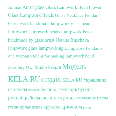
Art of glass
Glass Lampwork Bead Flower
Animal
Glass Lampwork Beads
Glass Necklace Pendant
Glass work
handmade lampwork glass beads
lampwork
lampwork beads
Lampwork beads
handmade by glass artist Natalia Rtischeva
lampwork glass
lampworking
Lampwork Pendants
one woman's talent for making lampwork bead
Модель
Studio kela.ru
jewellery
Owl
KELA.RU
СТУДИЯ KELA.RU
Украшения
из стекла
бусины лэмпворк
бусины
акварель
вязание крючком
ручной работы
вязаные цветы
крючком
ирландское кружево
гуашь
кулон
лэмпворк