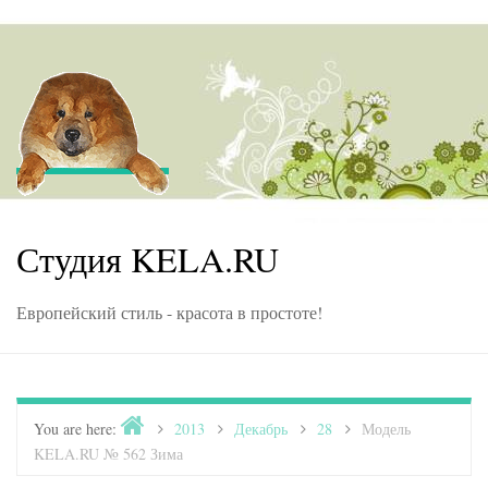
Skip to content
Студия KELA.RU
Европейский стиль - красота в простоте!
Home
You are here:
>
2013
>
Декабрь
>
28
>
Модель
KELA.RU № 562 Зима