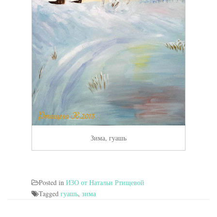
Зима, гуашь
Posted in
ИЗО от Натальи Ртищевой
Tagged
гуашь
,
зима