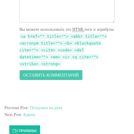
Вы можете использовать это
HTML
теги и атрибуты:
<a href="" title=""> <abbr title="">
<acronym title=""> <b> <blockquote
cite=""> <cite> <code> <del
datetime=""> <em> <i> <q cite="">
<strike> <strong>
Previous Post:
Петрушка на руку
Next Post:
Камин
Primary Sidebar
СТРАНИЦЫ