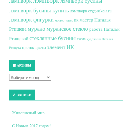
лампворк
лэмпворк бусины
лэмпворк бусины купить
лэмпворк студия kela.ru
лэмпворк фигурки
мастер Наталья
мастер-класс ИК
мурано
муранское стекло
Ртищева
работа Натальи
стеклянные бусины
Ртищевой
схема
художник Наталья
элемент ИК
цветок
цветы
Ртищева
АРХИВЫ
ЗАПИСИ
Живописный мир
С Новым 2017 годом!