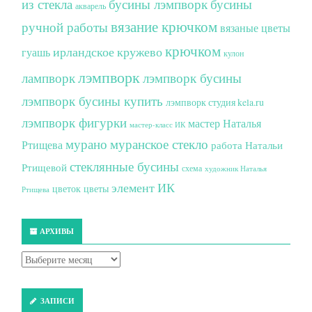
из стекла
бусины лэмпворк
бусины
акварель
вязание крючком
ручной работы
вязаные цветы
крючком
ирландское кружево
гуашь
кулон
лэмпворк
лампворк
лэмпворк бусины
лэмпворк бусины купить
лэмпворк студия kela.ru
лэмпворк фигурки
мастер Наталья
мастер-класс ИК
мурано
муранское стекло
Ртищева
работа Натальи
стеклянные бусины
Ртищевой
схема
художник Наталья
элемент ИК
цветок
цветы
Ртищева
АРХИВЫ
ЗАПИСИ