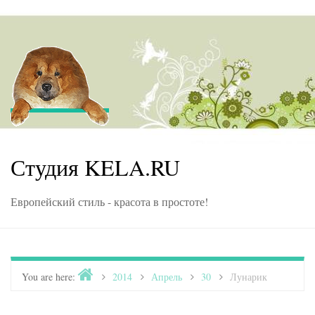
Skip to content
Студия KELA.RU
Европейский стиль - красота в простоте!
Home
You are here:
>
2014
>
Апрель
>
30
>
Лунарик