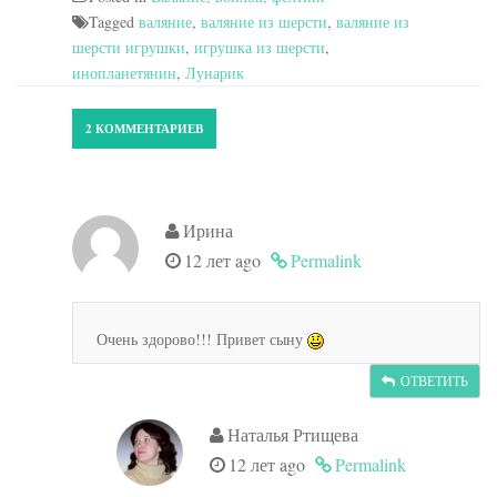
Tagged
валяние
,
валяние из шерсти
,
валяние из
шерсти игрушки
,
игрушка из шерсти
,
инопланетянин
,
Лунарик
2 КОММЕНТАРИЕВ
Ирина
12 лет ago
Permalink
Очень здорово!!! Привет сыну
ОТВЕТИТЬ
Наталья Ртищева
12 лет ago
Permalink