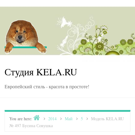
Skip to content
Студия KELA.RU
Европейский стиль - красота в простоте!
Home
You are here:
>
2014
>
Май
>
5
>
Модель KELA.RU
№ 497 Бусина Совушка