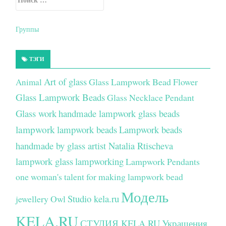
Secondary Sidebar
Группы
ТЭГИ
Art of glass
Glass Lampwork Bead Flower
Animal
Glass Lampwork Beads
Glass Necklace Pendant
Glass work
handmade lampwork glass beads
lampwork
lampwork beads
Lampwork beads
handmade by glass artist Natalia Rtischeva
lampwork glass
lampworking
Lampwork Pendants
one woman's talent for making lampwork bead
Модель
Studio kela.ru
jewellery
Owl
KELA.RU
СТУДИЯ KELA.RU
Украшения