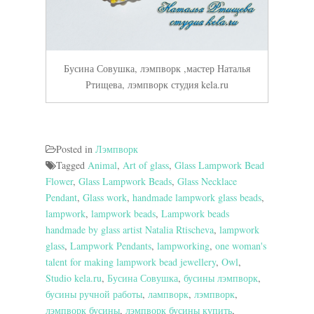
Бусина Совушка, лэмпворк ,мастер Наталья
Ртищева, лэмпворк студия kela.ru
Posted in
Лэмпворк
Tagged
Animal
,
Art of glass
,
Glass Lampwork Bead
Flower
,
Glass Lampwork Beads
,
Glass Necklace
Pendant
,
Glass work
,
handmade lampwork glass beads
,
lampwork
,
lampwork beads
,
Lampwork beads
handmade by glass artist Natalia Rtischeva
,
lampwork
glass
,
Lampwork Pendants
,
lampworking
,
one woman's
talent for making lampwork bead jewellery
,
Owl
,
Studio kela.ru
,
Бусина Совушка
,
бусины лэмпворк
,
бусины ручной работы
,
лампворк
,
лэмпворк
,
лэмпворк бусины
,
лэмпворк бусины купить
,