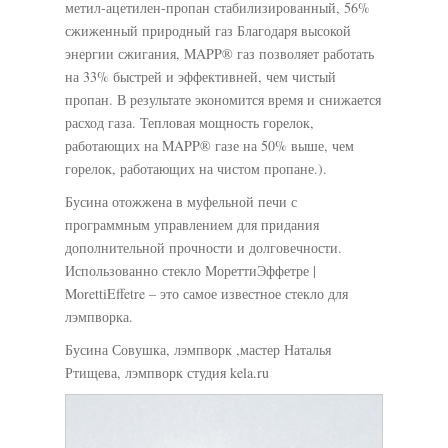
метил-ацетилен-пропан стабилизированный, 56%
сжиженный природный газ Благодаря высокой
энергии сжигания, MAPP® газ позволяет работать
на 33% быстрей и эффективней, чем чистый
пропан. В результате экономится время и снижается
расход газа. Тепловая мощность горелок,
работающих на MAPP® газе на 50% выше, чем
горелок, работающих на чистом пропане.).
Бусина отожжена в муфельной печи с
программным управлением для придания
дополнительной прочности и долговечности.
Использованно стекло МореттиЭффетре |
MorettiEffetre – это самое известное стекло для
лэмпворка.
Бусина Совушка, лэмпворк ,мастер Наталья
Ртищева, лэмпворк студия kela.ru