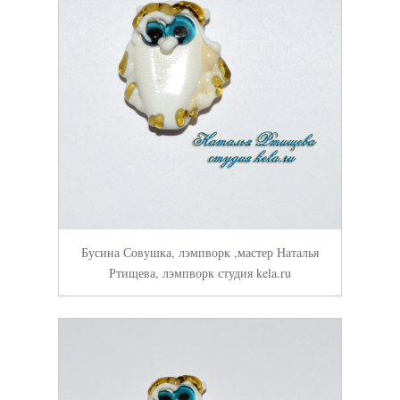
Бусина Совушка, лэмпворк ,мастер Наталья
Ртищева, лэмпворк студия kela.ru