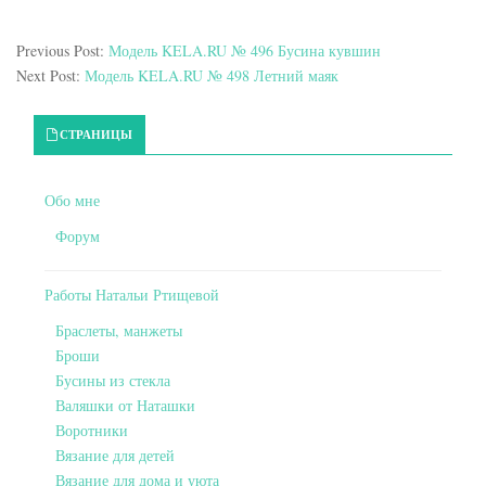
Previous Post:
Модель KELA.RU № 496 Бусина кувшин
Next Post:
Модель KELA.RU № 498 Летний маяк
Primary Sidebar
СТРАНИЦЫ
Обо мне
Форум
Работы Натальи Ртищевой
Браслеты, манжеты
Броши
Бусины из стекла
Валяшки от Наташки
Воротники
Вязание для детей
Вязание для дома и уюта