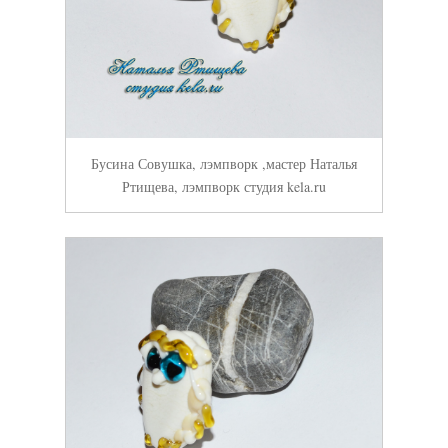
Бусина Совушка, лэмпворк ,мастер Наталья
Ртищева, лэмпворк студия kela.ru