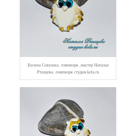
Бусина Совушка, лэмпворк ,мастер Наталья
Ртищева, лэмпворк студия kela.ru