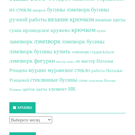
из стекла
бусины лэмпворк
бусины
акварель
вязание крючком
ручной работы
вязаные цветы
крючком
ирландское кружево
гуашь
кулон
лэмпворк
лампворк
лэмпворк бусины
лэмпворк бусины купить
лэмпворк студия kela.ru
лэмпворк фигурки
мастер Наталья
мастер-класс ИК
мурано
муранское стекло
Ртищева
работа Натальи
стеклянные бусины
Ртищевой
схема
художник Наталья
элемент ИК
цветок
цветы
Ртищева
АРХИВЫ