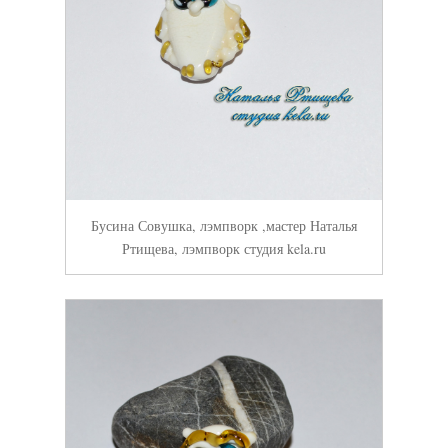
Бусина Совушка, лэмпворк ,мастер Наталья
Ртищева, лэмпворк студия kela.ru