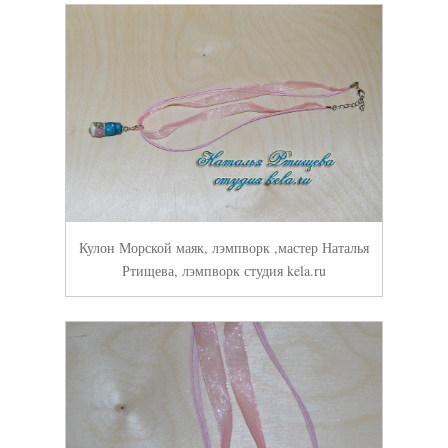
Кулон Морской маяк, лэмпворк ,мастер Наталья
Ртищева, лэмпворк студия kela.ru