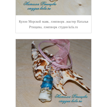
Кулон Морской маяк, лэмпворк ,мастер Наталья
Ртищева, лэмпворк студия kela.ru