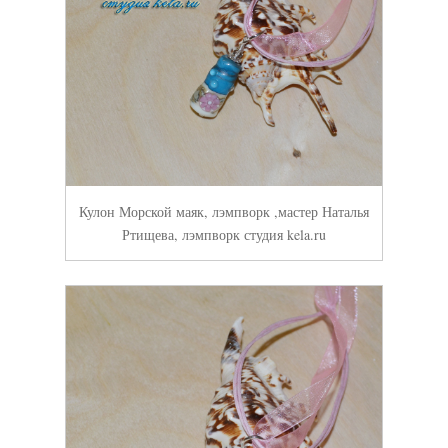
Кулон Морской маяк, лэмпворк ,мастер Наталья
Ртищева, лэмпворк студия kela.ru