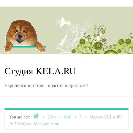
Skip to content
Студия KELA.RU
Европейский стиль - красота в простоте!
Home
You are here:
>
2014
>
Май
>
7
>
Модель KELA.RU
№ 506 Кулон Морской маяк