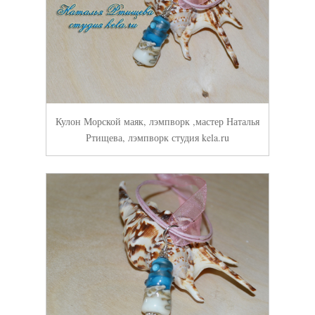
Кулон Морской маяк, лэмпворк ,мастер Наталья
Ртищева, лэмпворк студия kela.ru