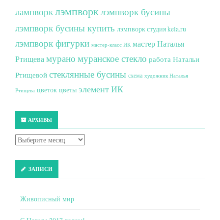
лэмпворк
лампворк
лэмпворк бусины
лэмпворк бусины купить
лэмпворк студия kela.ru
лэмпворк фигурки
мастер Наталья
мастер-класс ИК
мурано
муранское стекло
Ртищева
работа Натальи
стеклянные бусины
Ртищевой
схема
художник Наталья
элемент ИК
цветок
цветы
Ртищева
АРХИВЫ
ЗАПИСИ
Живописный мир