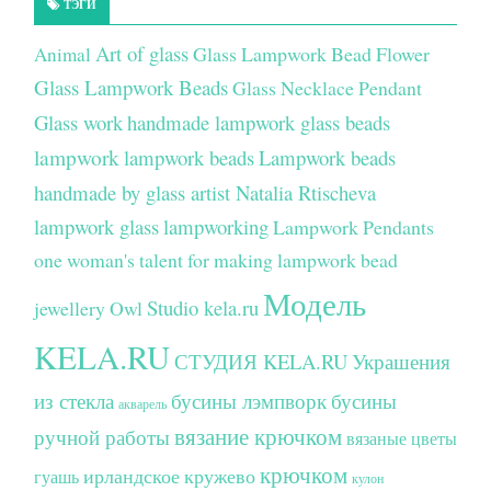
ТЭГИ
Art of glass
Glass Lampwork Bead Flower
Animal
Glass Lampwork Beads
Glass Necklace Pendant
Glass work
handmade lampwork glass beads
lampwork
lampwork beads
Lampwork beads
handmade by glass artist Natalia Rtischeva
lampwork glass
lampworking
Lampwork Pendants
one woman's talent for making lampwork bead
Модель
Studio kela.ru
jewellery
Owl
KELA.RU
СТУДИЯ KELA.RU
Украшения
из стекла
бусины лэмпворк
бусины
акварель
вязание крючком
ручной работы
вязаные цветы
крючком
ирландское кружево
гуашь
кулон