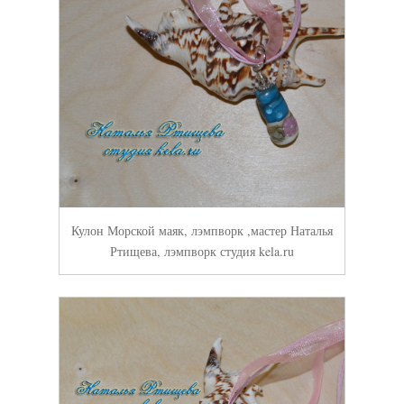
Кулон Морской маяк, лэмпворк ,мастер Наталья
Ртищева, лэмпворк студия kela.ru