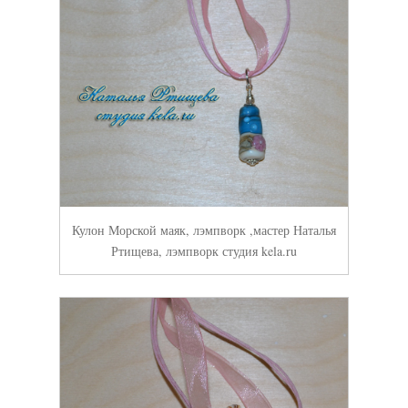
Кулон Морской маяк, лэмпворк ,мастер Наталья
Ртищева, лэмпворк студия kela.ru