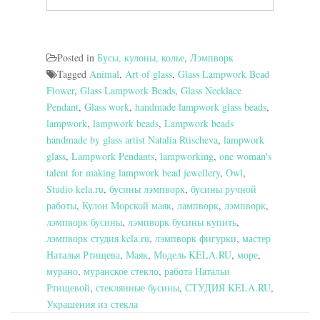
Posted in
Бусы, кулоны, колье
,
Лэмпворк
Tagged
Animal
,
Art of glass
,
Glass Lampwork Bead
Flower
,
Glass Lampwork Beads
,
Glass Necklace
Pendant
,
Glass work
,
handmade lampwork glass beads
,
lampwork
,
lampwork beads
,
Lampwork beads
handmade by glass artist Natalia Rtischeva
,
lampwork
glass
,
Lampwork Pendants
,
lampworking
,
one woman's
talent for making lampwork bead jewellery
,
Owl
,
Studio kela.ru
,
бусины лэмпворк
,
бусины ручной
работы
,
Кулон Морской маяк
,
лампворк
,
лэмпворк
,
лэмпворк бусины
,
лэмпворк бусины купить
,
лэмпворк студия kela.ru
,
лэмпворк фигурки
,
мастер
Наталья Ртищева
,
Маяк
,
Модель KELA.RU
,
море
,
мурано
,
муранское стекло
,
работа Натальи
Ртищевой
,
стеклянные бусины
,
СТУДИЯ KELA.RU
,
Украшения из стекла