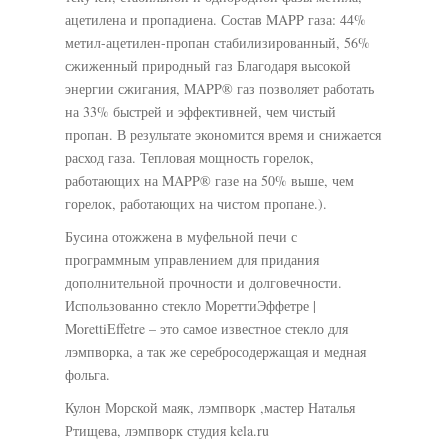
ацетилена и пропадиена. Состав MAPP газа: 44%
метил-ацетилен-пропан стабилизированный, 56%
сжиженный природный газ Благодаря высокой
энергии сжигания, MAPP® газ позволяет работать
на 33% быстрей и эффективней, чем чистый
пропан. В результате экономится время и снижается
расход газа. Тепловая мощность горелок,
работающих на MAPP® газе на 50% выше, чем
горелок, работающих на чистом пропане.).
Бусина отожжена в муфельной печи с
программным управлением для придания
дополнительной прочности и долговечности.
Использованно стекло МореттиЭффетре |
MorettiEffetre – это самое известное стекло для
лэмпворка, а так же серебросодержащая и медная
фольга.
Кулон Морской маяк, лэмпворк ,мастер Наталья
Ртищева, лэмпворк студия kela.ru