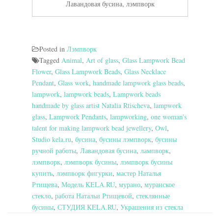
Лавандовая бусина, лэмпворк
Posted in
Лэмпворк
Tagged
Animal
,
Art of glass
,
Glass Lampwork Bead
Flower
,
Glass Lampwork Beads
,
Glass Necklace
Pendant
,
Glass work
,
handmade lampwork glass beads
,
lampwork
,
lampwork beads
,
Lampwork beads
handmade by glass artist Natalia Rtischeva
,
lampwork
glass
,
Lampwork Pendants
,
lampworking
,
one woman's
talent for making lampwork bead jewellery
,
Owl
,
Studio kela.ru
,
бусина
,
бусины лэмпворк
,
бусины
ручной работы
,
Лавандовая бусина
,
лампворк
,
лэмпворк
,
лэмпворк бусины
,
лэмпворк бусины
купить
,
лэмпворк фигурки
,
мастер Наталья
Ртищева
,
Модель KELA.RU
,
мурано
,
муранское
стекло
,
работа Натальи Ртищевой
,
стеклянные
бусины
,
СТУДИЯ KELA.RU
,
Украшения из стекла