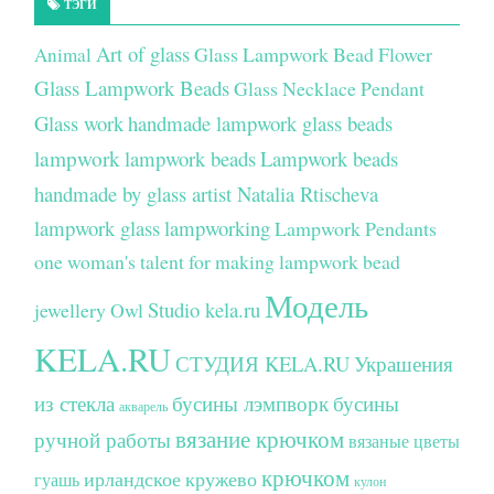
ТЭГИ
Art of glass
Glass Lampwork Bead Flower
Animal
Glass Lampwork Beads
Glass Necklace Pendant
Glass work
handmade lampwork glass beads
lampwork
lampwork beads
Lampwork beads
handmade by glass artist Natalia Rtischeva
lampwork glass
lampworking
Lampwork Pendants
one woman's talent for making lampwork bead
Модель
Studio kela.ru
jewellery
Owl
KELA.RU
СТУДИЯ KELA.RU
Украшения
из стекла
бусины лэмпворк
бусины
акварель
вязание крючком
ручной работы
вязаные цветы
крючком
ирландское кружево
гуашь
кулон