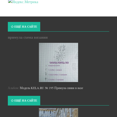
ЕЩЁ НА САЙТЕ
примула схема вязания
Альбом:
Модель KELA.RU № 195 Примула синяя в вазе
ЕЩЁ НА САЙТЕ