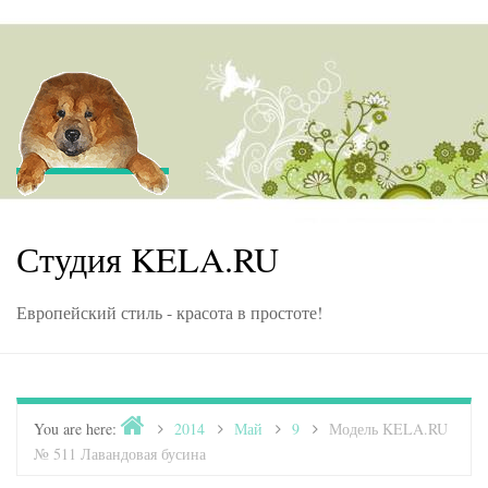
Skip to content
Студия KELA.RU
Европейский стиль - красота в простоте!
Home
You are here:
>
2014
>
Май
>
9
>
Модель KELA.RU
№ 511 Лавандовая бусина