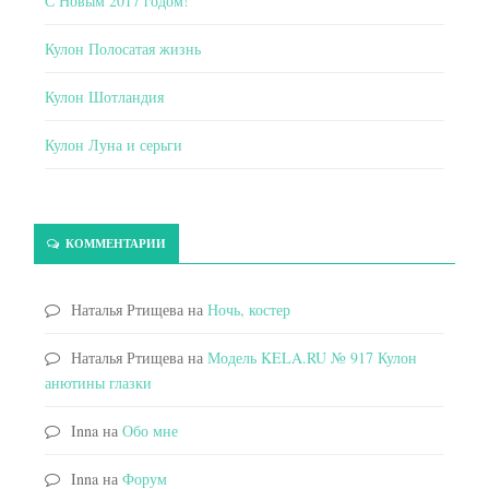
С Новым 2017 годом!
Кулон Полосатая жизнь
Кулон Шотландия
Кулон Луна и серьги
КОММЕНТАРИИ
Наталья Ртищева
на
Ночь, костер
Наталья Ртищева
на
Модель KELA.RU № 917 Кулон
анютины глазки
Inna
на
Обо мне
Inna
на
Форум