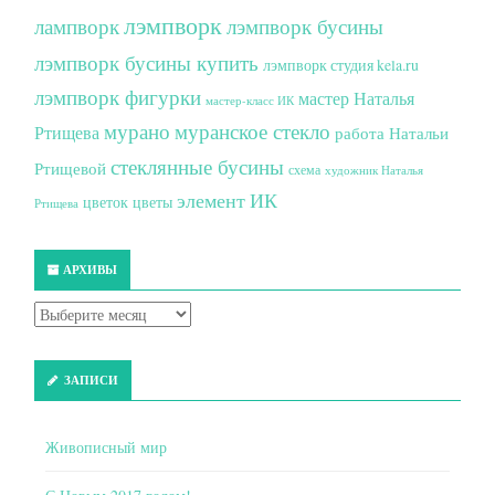
лэмпворк
лампворк
лэмпворк бусины
лэмпворк бусины купить
лэмпворк студия kela.ru
лэмпворк фигурки
мастер Наталья
мастер-класс ИК
мурано
муранское стекло
Ртищева
работа Натальи
стеклянные бусины
Ртищевой
схема
художник Наталья
элемент ИК
цветок
цветы
Ртищева
АРХИВЫ
ЗАПИСИ
Живописный мир