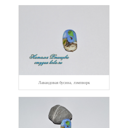
Лавандовая бусина, лэмпворк