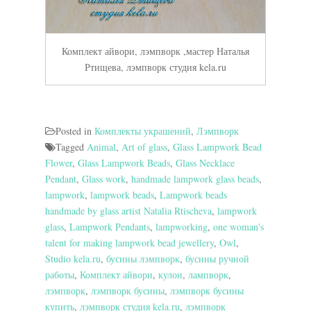
Комплект айвори, лэмпворк ,мастер Наталья
Ртищева, лэмпворк студия kela.ru
Posted in
Комплекты украшений
,
Лэмпворк
Tagged
Animal
,
Art of glass
,
Glass Lampwork Bead
Flower
,
Glass Lampwork Beads
,
Glass Necklace
Pendant
,
Glass work
,
handmade lampwork glass beads
,
lampwork
,
lampwork beads
,
Lampwork beads
handmade by glass artist Natalia Rtischeva
,
lampwork
glass
,
Lampwork Pendants
,
lampworking
,
one woman's
talent for making lampwork bead jewellery
,
Owl
,
Studio kela.ru
,
бусины лэмпворк
,
бусины ручной
работы
,
Комплект айвори
,
кулон
,
лампворк
,
лэмпворк
,
лэмпворк бусины
,
лэмпворк бусины
купить
,
лэмпворк студия kela.ru
,
лэмпворк