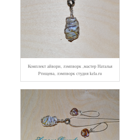
Комплект айвори, лэмпворк ,мастер Наталья
Ртищева, лэмпворк студия kela.ru