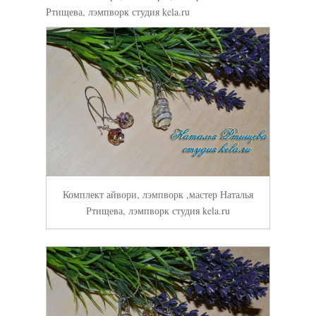
Ртищева, лэмпворк студия kela.ru
Комплект айвори, лэмпворк ,мастер Наталья
Ртищева, лэмпворк студия kela.ru