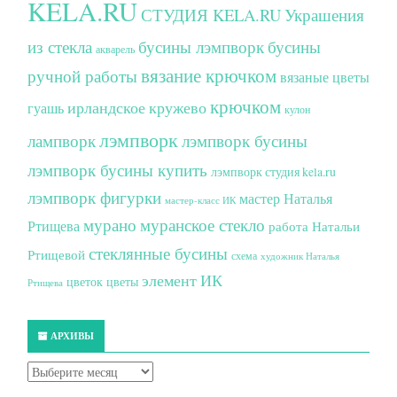
KELA.RU
СТУДИЯ KELA.RU
Украшения
из стекла
бусины лэмпворк
бусины
акварель
вязание крючком
ручной работы
вязаные цветы
крючком
ирландское кружево
гуашь
кулон
лэмпворк
лампворк
лэмпворк бусины
лэмпворк бусины купить
лэмпворк студия kela.ru
лэмпворк фигурки
мастер Наталья
мастер-класс ИК
мурано
муранское стекло
Ртищева
работа Натальи
стеклянные бусины
Ртищевой
схема
художник Наталья
элемент ИК
цветок
цветы
Ртищева
АРХИВЫ