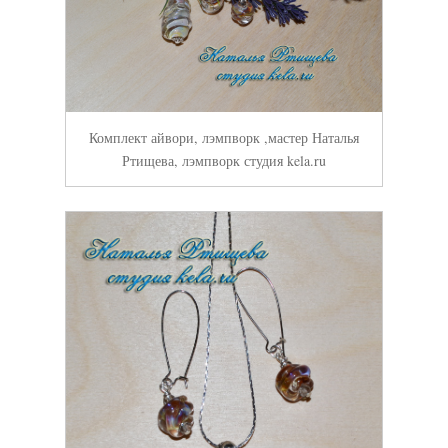
Комплект айвори, лэмпворк ,мастер Наталья
Ртищева, лэмпворк студия kela.ru