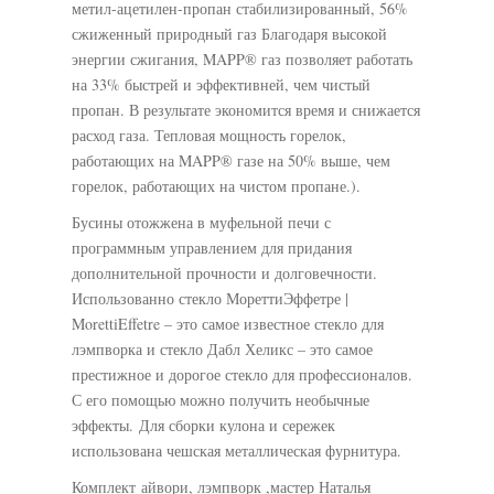
метил-ацетилен-пропан стабилизированный, 56%
сжиженный природный газ Благодаря высокой
энергии сжигания, MAPP® газ позволяет работать
на 33% быстрей и эффективней, чем чистый
пропан. В результате экономится время и снижается
расход газа. Тепловая мощность горелок,
работающих на MAPP® газе на 50% выше, чем
горелок, работающих на чистом пропане.).
Бусины отожжена в муфельной печи с
программным управлением для придания
дополнительной прочности и долговечности.
Использованно стекло МореттиЭффетре |
MorettiEffetre – это самое известное стекло для
лэмпворка и стекло Дабл Хеликс – это самое
престижное и дорогое стекло для профессионалов.
С его помощью можно получить необычные
эффекты. Для сборки кулона и сережек
использована чешская металлическая фурнитура.
Комплект айвори, лэмпворк ,мастер Наталья