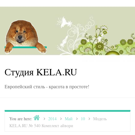
Skip to content
Студия KELA.RU
Европейский стиль - красота в простоте!
Home
You are here:
>
2014
>
Май
>
10
>
Модель
KELA.RU № 540 Комплект айвори