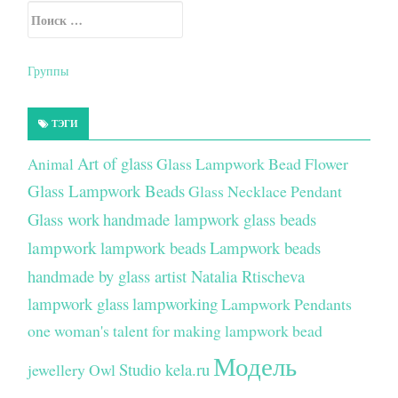
Искать:
Secondary Sidebar
Группы
ТЭГИ
Art of glass
Glass Lampwork Bead Flower
Animal
Glass Lampwork Beads
Glass Necklace Pendant
Glass work
handmade lampwork glass beads
lampwork
lampwork beads
Lampwork beads
handmade by glass artist Natalia Rtischeva
lampwork glass
lampworking
Lampwork Pendants
one woman's talent for making lampwork bead
Модель
Studio kela.ru
jewellery
Owl