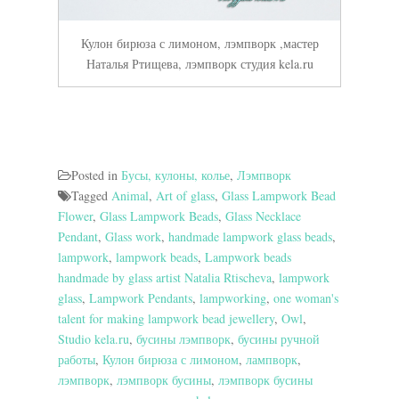
Кулон бирюза с лимоном, лэмпворк ,мастер
Наталья Ртищева, лэмпворк студия kela.ru
Posted in
Бусы, кулоны, колье
,
Лэмпворк
Tagged
Animal
,
Art of glass
,
Glass Lampwork Bead
Flower
,
Glass Lampwork Beads
,
Glass Necklace
Pendant
,
Glass work
,
handmade lampwork glass beads
,
lampwork
,
lampwork beads
,
Lampwork beads
handmade by glass artist Natalia Rtischeva
,
lampwork
glass
,
Lampwork Pendants
,
lampworking
,
one woman's
talent for making lampwork bead jewellery
,
Owl
,
Studio kela.ru
,
бусины лэмпворк
,
бусины ручной
работы
,
Кулон бирюза с лимоном
,
лампворк
,
лэмпворк
,
лэмпворк бусины
,
лэмпворк бусины