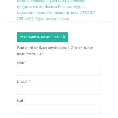
купить
,
лэмпворк студия kela.ru
,
лэмпворк
фигурки
,
мастер Наталья Ртищева
,
мурано
,
муранское стекло
,
стеклянные бусины
,
СТУДИЯ
KELA.RU
,
Украшения из стекла
ОСТАВИТЬ КОММЕНТАРИЙ
Ваш email не будет опубликован. Обязательные
поля отмечены
*
Имя
*
E-mail
*
Сайт