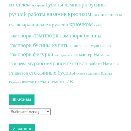
из стекла
бусины лэмпворк
бусины
акварель
вязание крючком
ручной работы
вязаные цветы
крючком
ирландское кружево
гуашь
кулон
лэмпворк
лампворк
лэмпворк бусины
лэмпворк бусины купить
лэмпворк студия kela.ru
лэмпворк фигурки
мастер Наталья
мастер-класс ИК
мурано
муранское стекло
Ртищева
работа Натальи
стеклянные бусины
Ртищевой
схема
художник Наталья
элемент ИК
цветок
цветы
Ртищева
АРХИВЫ
ЗАПИСИ