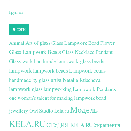
Группы
ТЭГИ
Art of glass
Glass Lampwork Bead Flower
Animal
Glass Lampwork Beads
Glass Necklace Pendant
Glass work
handmade lampwork glass beads
lampwork
lampwork beads
Lampwork beads
handmade by glass artist Natalia Rtischeva
lampwork glass
lampworking
Lampwork Pendants
one woman's talent for making lampwork bead
Модель
Studio kela.ru
jewellery
Owl
KELA.RU
СТУДИЯ KELA.RU
Украшения