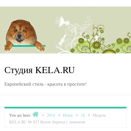
Skip to content
Студия KELA.RU
Европейский стиль - красота в простоте!
Home
You are here:
>
2014
>
Июнь
>
18
>
Модель
KELA.RU № 837 Кулон бирюза с лимоном