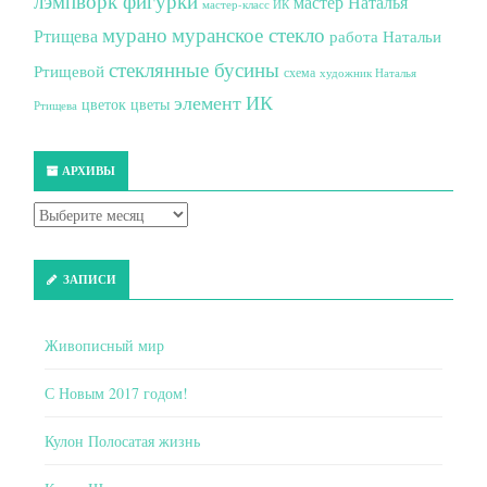
лэмпворк фигурки
мастер Наталья
мастер-класс ИК
мурано
муранское стекло
Ртищева
работа Натальи
стеклянные бусины
Ртищевой
схема
художник Наталья
элемент ИК
цветок
цветы
Ртищева
АРХИВЫ
ЗАПИСИ
Живописный мир
С Новым 2017 годом!
Кулон Полосатая жизнь