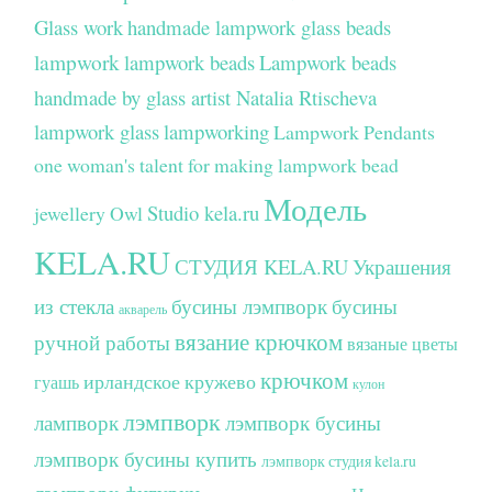
Glass work
handmade lampwork glass beads
lampwork
lampwork beads
Lampwork beads
handmade by glass artist Natalia Rtischeva
lampwork glass
lampworking
Lampwork Pendants
one woman's talent for making lampwork bead
Модель
Studio kela.ru
jewellery
Owl
KELA.RU
СТУДИЯ KELA.RU
Украшения
из стекла
бусины лэмпворк
бусины
акварель
вязание крючком
ручной работы
вязаные цветы
крючком
ирландское кружево
гуашь
кулон
лэмпворк
лампворк
лэмпворк бусины
лэмпворк бусины купить
лэмпворк студия kela.ru