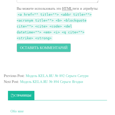
Вы можете использовать это
HTML
теги и атрибуты:
<a href="" title=""> <abbr title="">
<acronym title=""> <b> <blockquote
cite=""> <cite> <code> <del
datetime=""> <em> <i> <q cite="">
<strike> <strong>
Previous Post:
Модель KELA.RU № 892 Серьги Сатурн
Next Post:
Модель KELA.RU № 894 Серьги Ягодки
Primary Sidebar
СТРАНИЦЫ
Обо мне