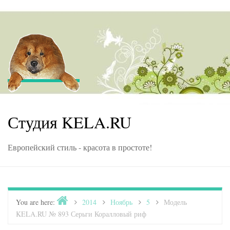
Skip to content
Студия KELA.RU
Европейский стиль - красота в простоте!
Home
You are here:
>
2014
>
Ноябрь
>
5
>
Модель
KELA.RU № 893 Серьги Коралловый риф