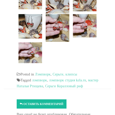
Posted in
Лэмпворк
,
Серьги, клипсы
Tagged
лэмпворк
,
лэмпворк студия kela.ru
,
мастер
Наталья Ртищева
,
Серьги Коралловый риф
ОСТАВИТЬ КОММЕНТАРИЙ
Ваш email не будет опубликован. Обязательные