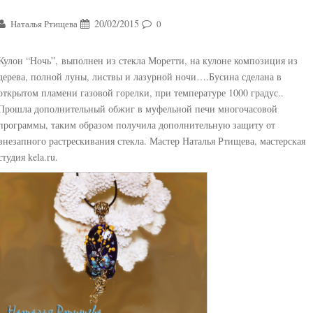
20/02/2015
Наталья Ртищева
0
Кулон “Ночь”, выполнен из стекла Моретти, на кулоне композиция из
дерева, полной луны, листвы и лазурной ночи….
Бусина сделана в
открытом пламени газовой горелки, при температуре 1000 градус..
Прошла дополнительный обжиг в муфельной печи многочасовой
программы, таким образом получила дополнительную защиту от
внезапного растрескивания стекла. Мастер Наталья Ртищева, мастерская
студия kela.ru.