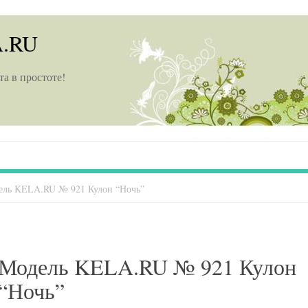
A.RU
та в простоте!
ель KELA.RU № 921 Кулон “Ночь”
Модель KELA.RU № 921 Кулон
“Ночь”