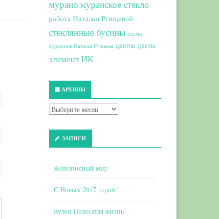
мурано
муранское стекло
работа Натальи Ртищевой
стеклянные бусины
схема
цветок
цветы
художник Наталья Ртищева
элемент ИК
АРХИВЫ
ЗАПИСИ
Живописный мир
С Новым 2017 годом!
Кулон Полосатая жизнь