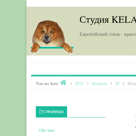
Skip to content
Студия KEL
Европейский стиль - красо
Home
You are here:
>
2015
>
Февраль
>
20
>
Мод
Primary Sidebar
СТРАНИЦЫ
Обо мне