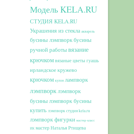
Модель KELA.RU
СТУДИЯ KELA.RU
Украшения из стекла
акварель
бусины лэмпворк
бусины
вязание
ручной работы
крючком
вязаные цветы
гуашь
ирландское кружево
крючком
лампворк
кулон
лэмпворк
лэмпворк
бусины
лэмпворк бусины
купить
лэмпворк студия kela.ru
лэмпворк фигурки
мастер-класс
мастер Наталья Ртищева
ИК