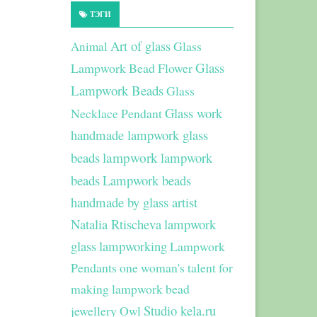
ТЭГИ
Art of glass
Glass
Animal
Glass
Lampwork Bead Flower
Lampwork Beads
Glass
Glass work
Necklace Pendant
handmade lampwork glass
beads
lampwork
lampwork
beads
Lampwork beads
handmade by glass artist
Natalia Rtischeva
lampwork
glass
lampworking
Lampwork
Pendants
one woman's talent for
making lampwork bead
Studio kela.ru
jewellery
Owl