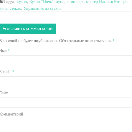
Tagged
кулон
,
Кулон "Ночь"
,
луна
,
лэмпворк
,
мастер Наталья Ртищева
,
ночь
,
стекло
,
Украшения из стекла
ОСТАВИТЬ КОММЕНТАРИЙ
Ваш email не будет опубликован. Обязательные поля отмечены
*
Имя
*
E-mail
*
Сайт
Комментарий