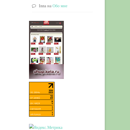
Inna
на
Обо мне