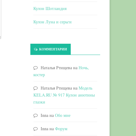
Кулон Шотландия
Кулон Луна и серьги
КОММЕНТАРИИ
Наталья Ртищева
на
Ночь,
костер
Наталья Ртищева
на
Модель
KELA.RU № 917 Кулон анютины
глазки
Inna
на
Обо мне
Inna
на
Форум