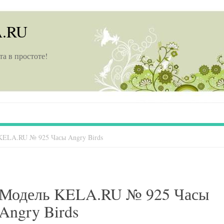
A.RU
та в простоте!
KELA.RU № 925 Часы Angry Birds
Модель KELA.RU № 925 Часы
Angry Birds