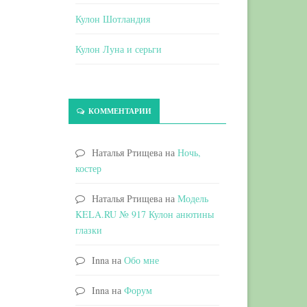
Кулон Шотландия
Кулон Луна и серьги
КОММЕНТАРИИ
Наталья Ртищева
на
Ночь,
костер
Наталья Ртищева
на
Модель
KELA.RU № 917 Кулон анютины
глазки
Inna
на
Обо мне
Inna
на
Форум