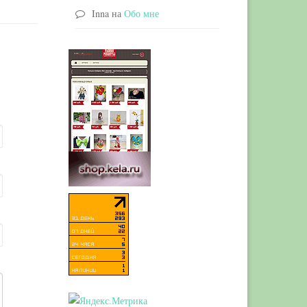
Inna
на
Обо мне