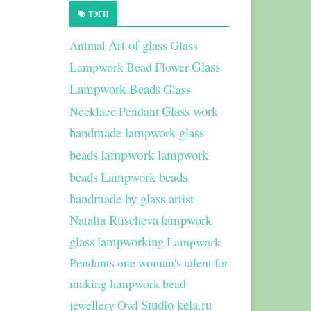
ТЭГИ
Art of glass
Glass
Animal
Glass
Lampwork Bead Flower
Lampwork Beads
Glass
Glass work
Necklace Pendant
handmade lampwork glass
beads
lampwork
lampwork
beads
Lampwork beads
handmade by glass artist
Natalia Rtischeva
lampwork
glass
lampworking
Lampwork
Pendants
one woman's talent for
making lampwork bead
Studio kela.ru
jewellery
Owl