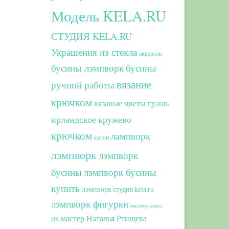
Модель KELA.RU
СТУДИЯ KELA.RU
Украшения из стекла
акварель
бусины лэмпворк
бусины
вязание
ручной работы
крючком
вязаные цветы
гуашь
ирландское кружево
крючком
лампворк
кулон
лэмпворк
лэмпворк
бусины
лэмпворк бусины
купить
лэмпворк студия kela.ru
лэмпворк фигурки
мастер-класс
мастер Наталья Ртищева
ИК