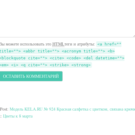
Вы можете использовать это
HTML
теги и атрибуты:
<a href=""
title=""> <abbr title=""> <acronym title=""> <b>
<blockquote cite=""> <cite> <code> <del datetime="">
<em> <i> <q cite=""> <strike> <strong>
 Post:
Модель KELA.RU № 924 Красная салфетка с цветком, связана крюч
t:
Цветы к 8 марта