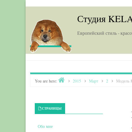
Skip to content
Студия KEL
Европейский стиль - красо
Home
You are here:
>
2015
>
Март
>
2
>
Модель 
Primary Sidebar
СТРАНИЦЫ
Обо мне