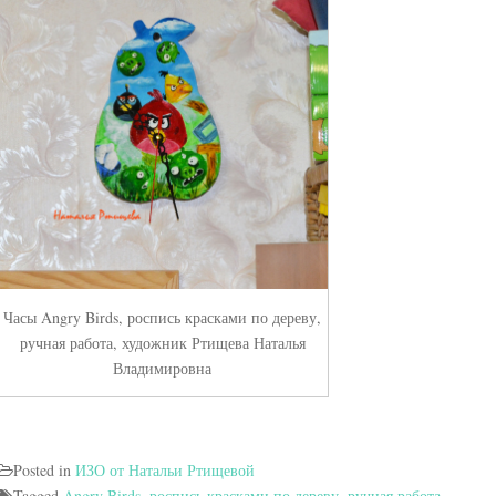
Часы Angry Birds, роспись красками по дереву,
ручная работа, художник Ртищева Наталья
Владимировна
Posted in
ИЗО от Натальи Ртищевой
Tagged
Angry Birds
,
роспись красками по дереву
,
ручная работа
,