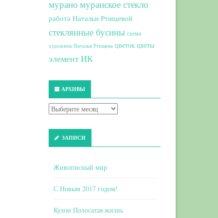
мурано
муранское стекло
работа Натальи Ртищевой
стеклянные бусины
схема
цветок
цветы
художник Наталья Ртищева
элемент ИК
АРХИВЫ
ЗАПИСИ
Живописный мир
С Новым 2017 годом!
Кулон Полосатая жизнь