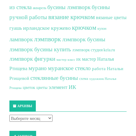
из стекла
бусины лэмпворк
бусины
акварель
вязание крючком
ручной работы
вязаные цветы
крючком
ирландское кружево
гуашь
кулон
лэмпворк
лампворк
лэмпворк бусины
лэмпворк бусины купить
лэмпворк студия kela.ru
лэмпворк фигурки
мастер Наталья
мастер-класс ИК
мурано
муранское стекло
Ртищева
работа Натальи
стеклянные бусины
Ртищевой
схема
художник Наталья
элемент ИК
цветок
цветы
Ртищева
АРХИВЫ