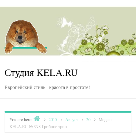
Skip to content
Студия KELA.RU
Европейский стиль - красота в простоте!
Home
You are here:
>
2015
>
Август
>
20
>
Модель
KELA.RU № 978 Грибное трио