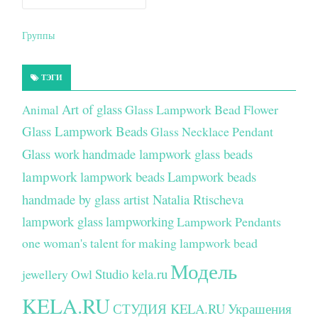
Группы
ТЭГИ
Art of glass
Glass Lampwork Bead Flower
Animal
Glass Lampwork Beads
Glass Necklace Pendant
Glass work
handmade lampwork glass beads
lampwork
lampwork beads
Lampwork beads
handmade by glass artist Natalia Rtischeva
lampwork glass
lampworking
Lampwork Pendants
one woman's talent for making lampwork bead
Модель
Studio kela.ru
jewellery
Owl
KELA.RU
СТУДИЯ KELA.RU
Украшения