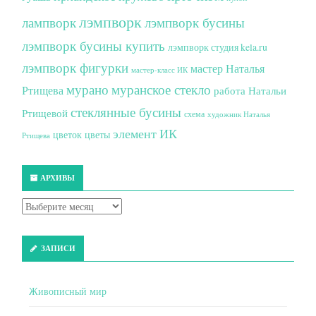
лэмпворк
лампворк
лэмпворк бусины
лэмпворк бусины купить
лэмпворк студия kela.ru
лэмпворк фигурки
мастер Наталья
мастер-класс ИК
мурано
муранское стекло
Ртищева
работа Натальи
стеклянные бусины
Ртищевой
схема
художник Наталья
элемент ИК
цветок
цветы
Ртищева
АРХИВЫ
ЗАПИСИ
Живописный мир