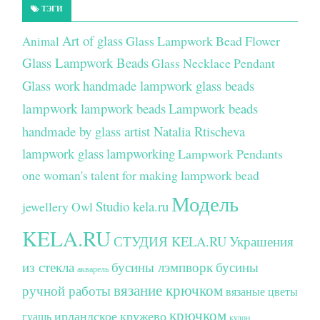
ТЭГИ
Art of glass
Glass Lampwork Bead Flower
Animal
Glass Lampwork Beads
Glass Necklace Pendant
Glass work
handmade lampwork glass beads
lampwork
lampwork beads
Lampwork beads
handmade by glass artist Natalia Rtischeva
lampwork glass
lampworking
Lampwork Pendants
one woman's talent for making lampwork bead
Модель
Studio kela.ru
jewellery
Owl
KELA.RU
СТУДИЯ KELA.RU
Украшения
из стекла
бусины лэмпворк
бусины
акварель
вязание крючком
ручной работы
вязаные цветы
крючком
ирландское кружево
гуашь
кулон