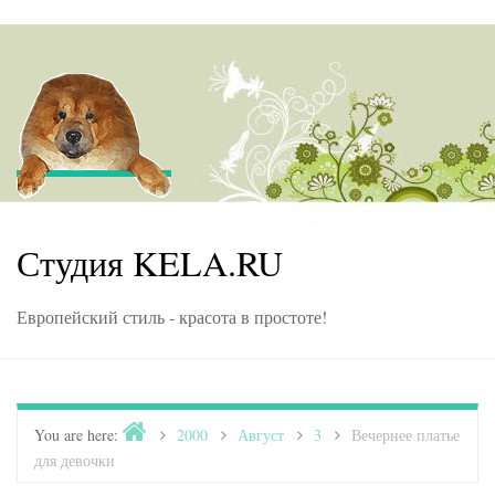
Skip to content
Студия KELA.RU
Европейский стиль - красота в простоте!
Home
You are here:
>
2000
>
Август
>
3
>
Вечернее платье
для девочки