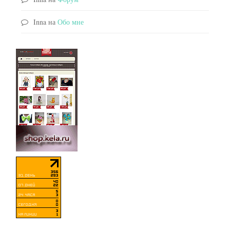
Inna
на
Обо мне