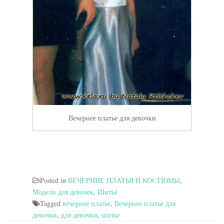
Вечернее платье для девочки
Posted in
ВЕЧЕРНИЕ ПЛАТЬЯ И КОСТЮМЫ
,
Модели для девочек
,
Шитьё
Tagged
вечернее платье
,
Вечернее платье для
девочки
,
для девочки
,
шитье