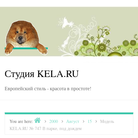
Skip to content
Студия KELA.RU
Европейский стиль - красота в простоте!
Home
You are here:
>
2000
>
Август
>
15
>
Модель
KELA.RU № 747 В парке, под дождем