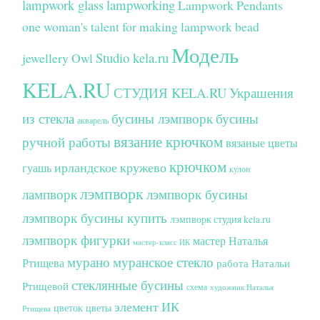
lampwork glass
lampworking
Lampwork Pendants
one woman's talent for making lampwork bead
Модель
Studio kela.ru
jewellery
Owl
KELA.RU
СТУДИЯ KELA.RU
Украшения
из стекла
бусины лэмпворк
бусины
акварель
вязание крючком
ручной работы
вязаные цветы
крючком
ирландское кружево
гуашь
кулон
лэмпворк
лампворк
лэмпворк бусины
лэмпворк бусины купить
лэмпворк студия kela.ru
лэмпворк фигурки
мастер Наталья
мастер-класс ИК
мурано
муранское стекло
Ртищева
работа Натальи
стеклянные бусины
Ртищевой
схема
художник Наталья
элемент ИК
цветок
цветы
Ртищева