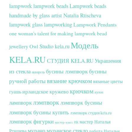
lampwork
lampwork beads
Lampwork beads
handmade by glass artist Natalia Rtischeva
lampwork glass
lampworking
Lampwork Pendants
one woman's talent for making lampwork bead
Модель
Studio kela.ru
jewellery
Owl
KELA.RU
СТУДИЯ KELA.RU
Украшения
из стекла
бусины лэмпворк
бусины
акварель
вязание крючком
ручной работы
вязаные цветы
крючком
ирландское кружево
гуашь
кулон
лэмпворк
лампворк
лэмпворк бусины
лэмпворк бусины купить
лэмпворк студия kela.ru
лэмпворк фигурки
мастер Наталья
мастер-класс ИК
мурано
муранское стекло
Ртищева
работа Натальи