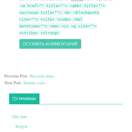
<a href="" title=""> <abbr title="">
<acronym title=""> <b> <blockquote
cite=""> <cite> <code> <del
datetime=""> <em> <i> <q cite="">
<strike> <strong>
Previous Post:
Вкусная зима
Next Post:
Зимнее утро
Primary Sidebar
СТРАНИЦЫ
Обо мне
Форум