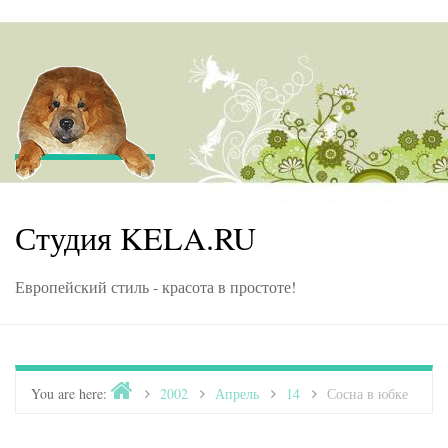
Skip to content
Студия KELA.RU
Европейский стиль - красота в простоте!
Home
You are here:
>
2002
>
Апрель
>
14
>
Сосна в юбке