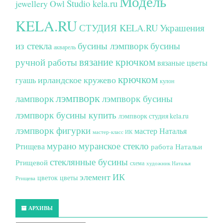
Модель
Studio kela.ru
jewellery
Owl
KELA.RU
СТУДИЯ KELA.RU
Украшения
из стекла
бусины лэмпворк
бусины
акварель
вязание крючком
ручной работы
вязаные цветы
крючком
ирландское кружево
гуашь
кулон
лэмпворк
лампворк
лэмпворк бусины
лэмпворк бусины купить
лэмпворк студия kela.ru
лэмпворк фигурки
мастер Наталья
мастер-класс ИК
мурано
муранское стекло
Ртищева
работа Натальи
стеклянные бусины
Ртищевой
схема
художник Наталья
элемент ИК
цветок
цветы
Ртищева
АРХИВЫ