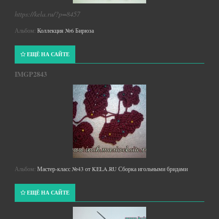
https://kela.ru/?p=8457
Альбом:
Коллекция №6 Бирюза
ЕЩЁ НА САЙТЕ
IMGP2843
Альбом:
Мастер-класс №43 от KELA.RU Сборка игольными бридами
ЕЩЁ НА САЙТЕ