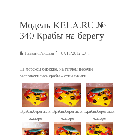
Модель KELA.RU №
340 Крабы на берегу
07/11/2012
Наталья Ртищева
1
На морском бережке, на тёплом песочке
расположились крабы – отшельники.
Крабы,берег,пля
Крабы,берег,пля
Крабы,берег,пля
ж,море
ж,море
ж,море