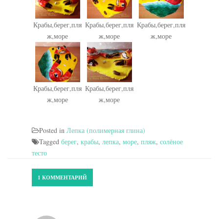
Крабы,берег,пля
Крабы,берег,пля
Крабы,берег,пля
ж,море
ж,море
ж,море
Крабы,берег,пля
Крабы,берег,пля
ж,море
ж,море
Posted in
Лепка (полимерная глина)
Tagged
берег
,
крабы
,
лепка
,
море
,
пляж
,
солёное
тесто
1 КОММЕНТАРИЙ