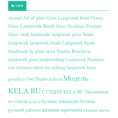
ТЭГИ
Art of glass
Glass Lampwork Bead Flower
Animal
Glass Lampwork Beads
Glass Necklace Pendant
Glass work
handmade lampwork glass beads
lampwork
lampwork beads
Lampwork beads
handmade by glass artist Natalia Rtischeva
lampwork glass
lampworking
Lampwork Pendants
one woman's talent for making lampwork bead
Модель
Studio kela.ru
jewellery
Owl
KELA.RU
СТУДИЯ KELA.RU
Украшения
из стекла
бусины лэмпворк
бусины
акварель
вязание крючком
ручной работы
вязаные цветы