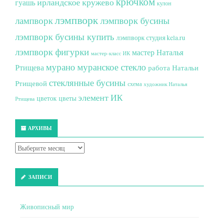
крючком
ирландское кружево
гуашь
кулон
лэмпворк
лампворк
лэмпворк бусины
лэмпворк бусины купить
лэмпворк студия kela.ru
лэмпворк фигурки
мастер Наталья
мастер-класс ИК
мурано
муранское стекло
Ртищева
работа Натальи
стеклянные бусины
Ртищевой
схема
художник Наталья
элемент ИК
цветок
цветы
Ртищева
АРХИВЫ
ЗАПИСИ
Живописный мир