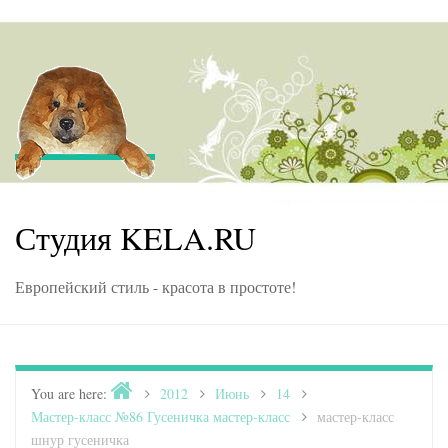
Skip to content
Студия KELA.RU
Европейский стиль - красота в простоте!
Home
You are here:
>
2012
>
Июнь
>
14
>
Мастер-класс №86 Гусеничка мастер-класс
>
мастер-класс
шнур гусеничка